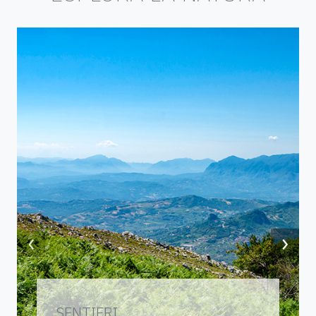
‹
›
SENTIERI