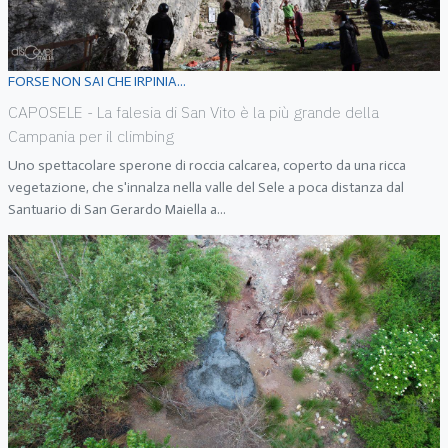
FORSE NON SAI CHE IRPINIA...
CAPOSELE - La falesia di San Vito è la più grande della
Campania per il climbing
Uno spettacolare sperone di roccia calcarea, coperto da una ricca
vegetazione, che s'innalza nella valle del Sele a poca distanza dal
Santuario di San Gerardo Maiella a
...