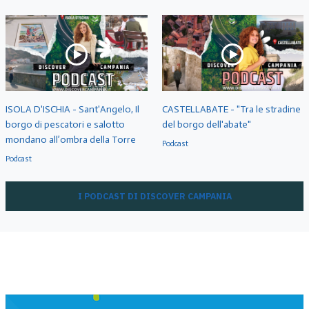
ISOLA D'ISCHIA - Sant'Angelo, Il
CASTELLABATE - "Tra le stradine
borgo di pescatori e salotto
del borgo dell'abate"
mondano all’ombra della Torre
Podcast
Podcast
I PODCAST DI DISCOVER CAMPANIA