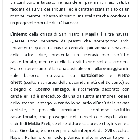
tra cui il coro intarsiato nell’abside e i pavimenti maiolicati. La
facciata dà su Via dei Tribunali ed è caratterizzata in alto da un
rosone, mentre in basso abbiamo una scalinata che conduce a
un pregevole portale di età barocca.
L’
interno
della chiesa di San Pietro a Majella è a tre navate.
Queste sono separate da pilastri che sorreggono archi
tipicamente gotici. La navata centrale, più ampia e spaziosa
delle altre due, presenta un meraviglioso soffitto
cassettonato, mentre quelle laterali hanno volte a crociera.
Molto interessante è la zona absidale con l’
altare maggiore
in
stile barocco realizzato da
Bartolomeo
e
Pietro
Ghetti
(scultori carraresi della seconda metà del Seicento) su
disegno di
Cosimo Fanzago
: è riccamente decorato con
candelieri ed è preceduto da una balaustra marmorea, opera
dello stesso Fanzago. Alzando lo sguardo all’insù dalla navata
centrale, è possibile ammirare il sontuoso
soffitto
cassettonato
, che prosegue nel transetto e ospita alcuni
dipinti di
Mattia Preti
, celebre pittore calabrese che, insieme a
Luca Giordano, è uno dei principali interpreti del XVII secolo a
Napoli. Parliamo di un ciclo pittorico molto importante per la