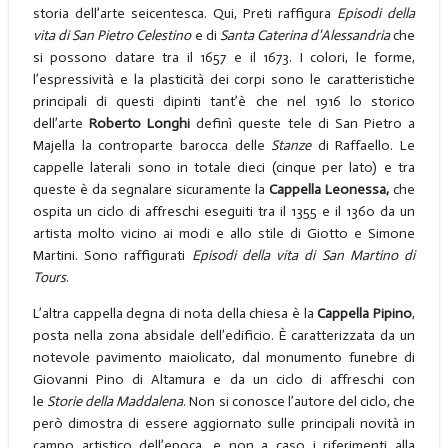
storia dell’arte seicentesca. Qui, Preti raffigura
Episodi della
vita di San Pietro Celestino
e di
Santa Caterina d'Alessandria
che
si possono datare tra il 1657 e il 1673. I colori, le forme,
l’espressività e la plasticità dei corpi sono le caratteristiche
principali di questi dipinti tant’è che nel 1916 lo storico
dell’arte
Roberto Longhi
definì queste tele di San Pietro a
Majella la controparte barocca delle
Stanze
di Raffaello. Le
cappelle laterali sono in totale dieci (cinque per lato) e tra
queste è da segnalare sicuramente la
Cappella Leonessa,
che
ospita un ciclo di affreschi eseguiti tra il 1355 e il 1360 da un
artista molto vicino ai modi e allo stile di Giotto e Simone
Martini. Sono raffigurati
Episodi della vita di San Martino di
Tours
.
L’altra cappella degna di nota della chiesa è la
Cappella Pipino
,
posta nella zona absidale dell’edificio. È caratterizzata da un
notevole pavimento maiolicato, dal monumento funebre di
Giovanni Pino di Altamura e da un ciclo di affreschi con
le
Storie della Maddalena
. Non si conosce l’autore del ciclo, che
però dimostra di essere aggiornato sulle principali novità in
campo artistico dell’epoca, e non a caso i riferimenti alla