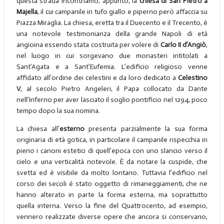
questa strada incontriamo, appunto, la
chiesa di San Pietro a
Majella
, il cui campanile in tufo giallo e piperno però affaccia su
Piazza Miraglia. La chiesa, eretta tra il Duecento e il Trecento, è
una notevole testimonianza della grande Napoli di età
angioina essendo stata costruita per volere di
Carlo II
d’Angiò
,
nel luogo in cui sorgevano due monasteri intitolati a
Sant’Agata e a Sant’Eufemia. L’edificio religioso venne
affidato all’ordine dei celestini e da loro dedicato a
Celestino
V
, al secolo Pietro Angeleri, il Papa collocato da Dante
nell’Inferno per aver lasciato il soglio pontificio nel 1294, poco
tempo dopo la sua nomina.
La chiesa all’
esterno
presenta parzialmente la sua forma
originaria di età gotica, in particolare il campanile rispecchia in
pieno i canoni estetici di quell’epoca con uno slancio verso il
cielo e una verticalità notevole. È da notare la cuspide, che
svetta ed è visibile da molto lontano. Tuttavia l’edificio nel
corso dei secoli è stato oggetto di rimaneggiamenti, che ne
hanno alterato in parte la forma esterna, ma soprattutto
quella interna. Verso la fine del Quattrocento, ad esempio,
vennero realizzate diverse opere che ancora si conservano,