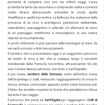
permette di compiere non uno ma infiniti viaggi. L’area
protetta ha tanto da raccontare e comprende realtà e contesti
molto diversi abbracciando entrambe le coste, quella
Amalfitana e quella Sorrentina. La Bellezza che scaturisce dalla
presenza di un ricco e prestigioso patrimonio ambientale,
naturalistico, paesaggistico e culturale. Un alternarsi di colori
di un paesaggio multiforme e meraviglioso, in una natura
ridente ed incontaminata.
In pochi chilometri si può passare dalla montagna al mare, da
versanti scoscesi a dolci terrazzamenti.
Il sentiero che vi presentiamo oggi è un suggestivo percorso
ad anello di circa 9 km, che si sviluppa lungo il versante
meridionale della Penisola Sorrentina, attraversando tre dei
suoi Comuni: Massa Lubrense, Sorrento e Sant’Agnello.
Il suo nome,
sentiero delle Sirenuse
, viene dell’antico nome
dell’arcipelago Li Galli, minuscolo raggruppamento di roccia in
mezzo al mare, conosciuto appunto anche come Sirenuse per
il fatto che avrebbe ospitato le Sirene che ammaliarono Ulisse
durante il suo viaggio.
Il percorso che parte da
Sant’Agata
per raggiungere i
Colli di