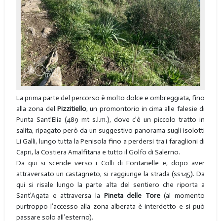
La prima parte del percorso è molto dolce e ombreggiata, fino
alla zona del
Pizzitiello
, un promontorio in cima alle falesie di
Punta Sant’Elia (489 mt s.l.m.), dove c’è un piccolo tratto in
salita, ripagato però da un suggestivo panorama sugli isolotti
Li Galli, lungo tutta la Penisola fino a perdersi tra i faraglioni di
Capri, la Costiera Amalfitana e tutto il Golfo di Salerno.
Da qui si scende verso i Colli di Fontanelle e, dopo aver
attraversato un castagneto, si raggiunge la strada (ss145). Da
qui si risale lungo la parte alta del sentiero che riporta a
Sant’Agata e attraversa la
Pineta delle Tore
(al momento
purtroppo l’accesso alla zona alberata è interdetto e si può
passare solo all’esterno).