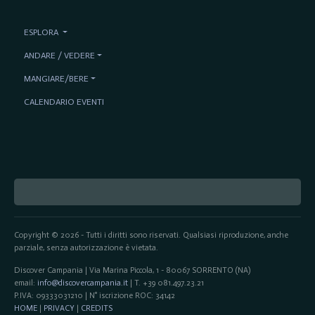
ESPLORA
ANDARE / VEDERE
MANGIARE/BERE
CALENDARIO EVENTI
Copyright © 2026 - Tutti i diritti sono riservati. Qualsiasi riproduzione, anche
parziale, senza autorizzazione è vietata.
Discover Campania | Via Marina Piccola, 1 - 80067 SORRENTO (NA)
email:
info@discovercampania.it
| T. +39 081.497.23.21
P.IVA: 09333031210 | N° iscrizione ROC: 34142
HOME
|
PRIVACY
|
CREDITS