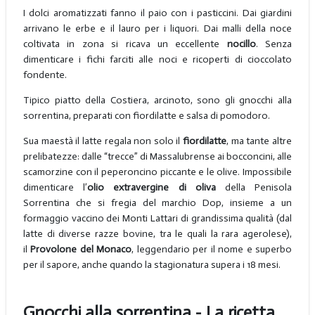
I dolci aromatizzati fanno il paio con i pasticcini. Dai giardini
arrivano le erbe e il lauro per i liquori. Dai malli della noce
coltivata in zona si ricava un eccellente
nocillo
. Senza
dimenticare i fichi farciti alle noci e ricoperti di cioccolato
fondente.
Tipico piatto della Costiera, arcinoto, sono gli gnocchi alla
sorrentina, preparati con fiordilatte e salsa di pomodoro.
Sua maestà il latte regala non solo il
fiordilatte
, ma tante altre
prelibatezze: dalle “trecce” di Massalubrense ai bocconcini, alle
scamorzine con il peperoncino piccante e le olive. Impossibile
dimenticare l’
olio extravergine di oliva
della Penisola
Sorrentina che si fregia del marchio Dop, insieme a un
formaggio vaccino dei Monti Lattari di grandissima qualità (dal
latte di diverse razze bovine, tra le quali la rara agerolese),
il
Provolone del Monaco
, leggendario per il nome e superbo
per il sapore, anche quando la stagionatura supera i 18 mesi.
Gnocchi alla sorrentina - La ricetta