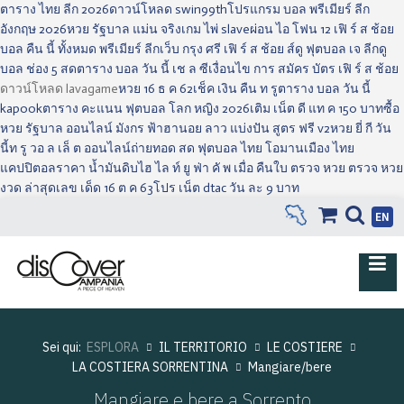
ตาราง ไทย ลีก 2026
ดาวน์โหลด swin99th
โปรแกรม บอล พรีเมียร์ ลีก
อังกฤษ 2026
หวย รัฐบาล แม่น จริง
เกม ไพ่ slave
ผ่อน ไอ โฟน 12 เฟิ ร์ ส ช้อย
บอล คืน นี้ ทั้งหมด พรีเมียร์ ลีก
เว็บ กรุง ศรี เฟิ ร์ ส ช้อย ส์
ดู ฟุตบอล เจ ลีก
ดู
บอล ช่อง 5 สด
ตาราง บอล วัน นี้ เช ล ซี
เงื่อนไข การ สมัคร บัตร เฟิ ร์ ส ช้อย
ดาวน์โหลด lavagame
หวย 16 ธ ค 62
เช็ค เงิน คืน ท รู
ตาราง บอล วัน นี้
kapook
ตาราง คะแนน ฟุตบอล โลก หญิง 2026
เติม เน็ต ดี แท ค 150 บาท
ซื้อ
หวย รัฐบาล ออนไลน์ มังกร ฟ้า
ฮานอย ลาว แบ่งปัน สูตร ฟรี v2
หวย ยี่ กี วัน
นี้
ท รู วอ ล เล็ ต ออนไลน์
ถ่ายทอด สด ฟุตบอล ไทย โอมาน
เมือง ไทย
แคปปิตอล
ราคา น้ำมันดิบ
ไฮ ไล ท์ ยู ฟ่า คั พ เมื่อ คืน
ใบ ตรวจ หวย ตรวจ หวย
งวด ล่าสุด
เลข เด็ด 16 ต ค 63
โปร เน็ต dtac วัน ละ 9 บาท
EN
Sei qui:
ESPLORA
IL TERRITORIO
LE COSTIERE
LA COSTIERA SORRENTINA
Mangiare/bere
Mangiare e bere a Sorrento