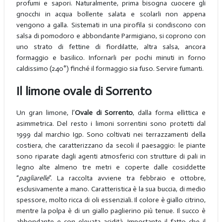
profumi e sapori. Naturalmente, prima bisogna cuocere gli
gnocchi in acqua bollente salata e scolarli non appena
vengono a galla. Sistemati in una pirofila si condiscono con
salsa di pomodoro e abbondante Parmigiano, si coprono con
uno strato di fettine di fiordilatte, altra salsa, ancora
formaggio e basilico. Infornarli per pochi minuti in forno
caldissimo (240°) finché il formaggio sia fuso. Servire fumanti.
Il limone ovale di Sorrento
Un gran limone, l’
Ovale di Sorrento
, dalla forma ellittica e
asimmetrica. Del resto i limoni sorrentini sono protetti dal
1999 dal marchio Igp. Sono coltivati nei terrazzamenti della
costiera, che caratterizzano da secoli il paesaggio: le piante
sono riparate dagli agenti atmosferici con strutture di pali in
legno alte almeno tre metri e coperte dalle cosiddette
“
pagliarelle
”. La raccolta avviene tra febbraio e ottobre,
esclusivamente a mano. Caratteristica è la sua buccia, di medio
spessore, molto ricca di oli essenziali. Il colore è giallo citrino,
mentre la polpa è di un giallo paglierino più tenue. Il succo è
abbondante e con elevata acidità. Importante il fatto che il