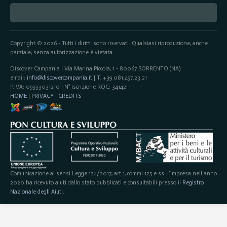
Copyright © 2026 - Tutti i diritti sono riservati. Qualsiasi riproduzione, anche
parziale, senza autorizzazione è vietata.
Discover Campania | Via Marina Piccola, 1 - 80067 SORRENTO (NA)
email:
info@discovercampania.it
| T. +39 081.497.23.21
P.IVA: 09333031210 | N° iscrizione ROC: 34142
HOME
|
PRIVACY
|
CREDITS
Comunicazione ai sensi Legge 124/2017, art.1, commi 125 e ss. l'impresa nell'anno
2020 ha ricevuto aiuti dallo stato pubblicati e consultabili presso il
Registro
Nazionale degli Aiuti
.