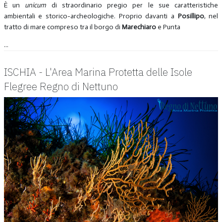
È un
unicum
di straordinario pregio per le sue caratteristiche
ambientali e storico-archeologiche. Proprio davanti a
Posillipo
, nel
tratto di mare compreso tra il borgo di
Marechiaro
e Punta
...
ISCHIA - L'Area Marina Protetta delle Isole
Flegree Regno di Nettuno