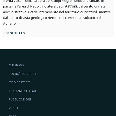
trenta vulcani della caldera del Campi Flegrei. Sebbene situato in
parte nell’area di Napoli, il cratere degli
Astroni,
dal punto di vista
amministrativo, ricade interamente nel territorio di Pozzuoli, mentre
dal punto di vista geologico rientra nel complesso vulcanico di
Agnano.
LEGGI TUTTO …
CHI SIAMO
LOGIN/REGISTRATI
CODICE ETICO
TRATTAMENTO DATI
PUBBLICAZIONI
VIDEO