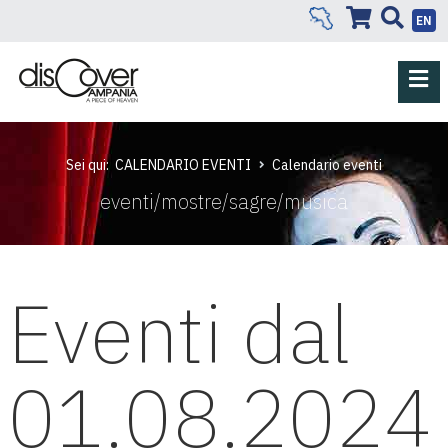
EN
Sei qui:
CALENDARIO EVENTI
Calendario eventi
eventi/mostre/sagre/musica
Eventi dal
01.08.2024