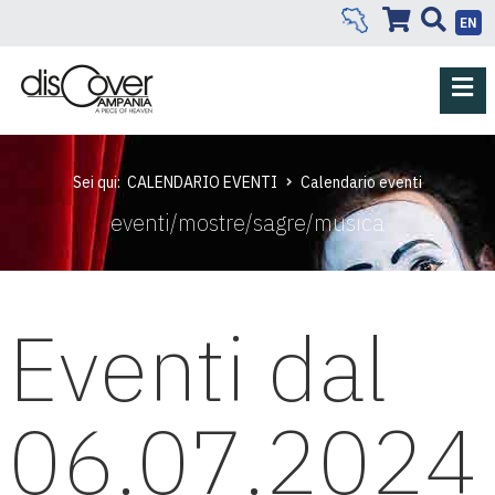
EN
Sei qui:
CALENDARIO EVENTI
Calendario eventi
eventi/mostre/sagre/musica
Eventi dal
06.07.2024