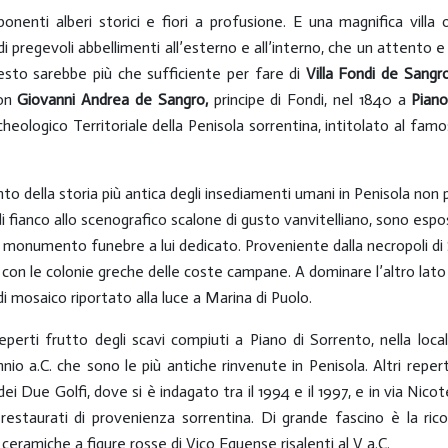
enti alberi storici e fiori a profusione. E una magnifica villa 
i pregevoli abbellimenti all’esterno e all’interno, che un attento 
uesto sarebbe più che sufficiente per fare di
Villa Fondi de Sang
don
Giovanni Andrea de Sangro,
principe di Fondi, nel 1840 a
Pian
cheologico Territoriale della Penisola sorrentina, intitolato al fa
 della storia più antica degli insediamenti umani in Penisola non p
i fianco allo scenografico scalone di gusto vanvitelliano, sono espos
 monumento funebre a lui dedicato. Proveniente dalla necropoli di
ali con le colonie greche delle coste campane. A dominare l’altro lat
di mosaico riportato alla luce a Marina di Puolo.
reperti frutto degli scavi compiuti a Piano di Sorrento, nella loca
nnio a.C. che sono le più antiche rinvenute in Penisola. Altri reper
dei Due Golfi, dove si è indagato tra il 1994 e il 1997, e in via Ni
estaurati di provenienza sorrentina. Di grande fascino è la ric
 ceramiche a figure rosse di Vico Equense risalenti al V a.C.