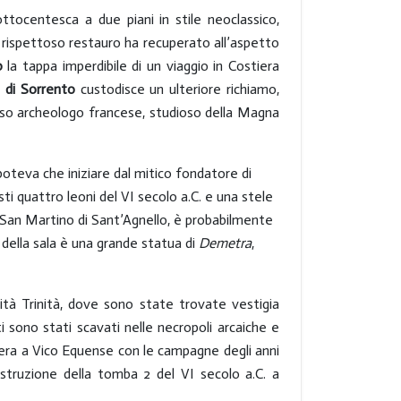
ottocentesca a due piani in stile neoclassico,
e rispettoso restauro ha recuperato all’aspetto
ro
la tappa imperdibile di un viaggio in Costiera
o di Sorrento
custodisce un ulteriore richiamo,
moso archeologo francese, studioso della Magna
oteva che iniziare dal mitico fondatore di
ti quattro leoni del VI secolo a.C. e una stele
 San Martino di Sant’Agnello, è probabilmente
o della sala è una grande statua di
Demetra
,
lità Trinità, dove sono state trovate vestigia
ti sono stati scavati nelle necropoli arcaiche e
cotera a Vico Equense con le campagne degli anni
ostruzione della tomba 2 del VI secolo a.C. a