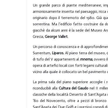
Un grande parco di piante mediterranee, impon
armoniosamente inserita nel paesaggio, ricca d
originario dopo il terremoto del 1980. Già q
sorrentina. Ma l’edificio fatto costruire da 
giacchè da alcuni anni è la sede del Museo Ar
Grecia,
George Vallet
.
Un percorso di conoscenza e di approfondimento
Surrentum,
Liparos.
Al piano terra del museo, d
di tufo del V appartenenti al
mnema
,
ovvero il
opera di artefici locali con forti legami cultur
vicino alla quale è collocato un bel pavimento 
La prima sala del piano superiore accoglie i 
riconducibili alla
Cultura del Gaudo
nel II mille
classiche della località Deserto di Sant’Agata 
’80 del Novecento, oltre a pezzi di bronzo r
Sant’Agata dei Due Golfi e i preziosi corredi di