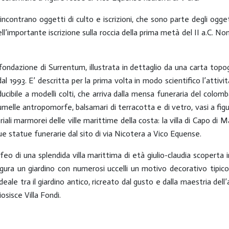
i incontrano oggetti di culto e iscrizioni, che sono parte degli ogg
 dell’importante iscrizione sulla roccia della prima metà del II a.C
ndazione di Surrentum, illustrata in dettaglio da una carta topograf
dal 1993. E’ descritta per la prima volta in modo scientifico l’attivit
ducibile a modelli colti, che arriva dalla mensa funeraria del colo
umelle antropomorfe, balsamari di terracotta e di vetro, vasi a figu
 marmorei delle ville marittime della costa: la villa di Capo di Massa
due statue funerarie dal sito di via Nicotera a Vico Equense.
nfeo di una splendida villa marittima di età giulio-claudia scoperta
ura un giardino con numerosi uccelli un motivo decorativo tipico
ale tra il giardino antico, ricreato dal gusto e dalla maestria dell’ar
sisce Villa Fondi.