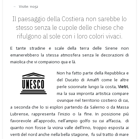
Visite: 11052
Il paesaggio della Costiera non sarebbe lo
stesso senza le cupole delle chiese che
rifulgono al sole con i loro colori vivaci.
E tante stradine e scale della terra delle Sirene non
emanerebbero la stessa atmosfera senza le decorazioni di
maiolica che vi compaiono qua e là.
Non ha fatto parte della Repubblica e
del Ducato di Amalfi come le altre
perle sciorinate lungo la costa,
Vietri
,
ma la sua impronta artistica compare
ovunque nel territorio costiero di cui,
a seconda che lo si esplori partendo da Salerno o da Massa
Lubrense, rappresenta l’inizio o la fine. In posizione più
favorevole all’approdo, nell’ampio golfo su cui affaccia, di
quanto non fosse la vicina valle dell’Irno, troppo esposta ai
venti del nord anche nella bella stagione, fu sul tratto di mare