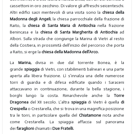
cassettoni in oro zecchino. Di valore gli affreschi seicenteschi.
Altri edifici sacri meritevoli di una visita sono la
chiesa della
Madonna degli Angeli
, la chiesa parrocchiale della frazione di
Raito, la
chiesa di Santa Maria di Antiochia
nella frazione
Benincasa e la
chiesa di Santa Margherita di
Antiochia
ad
Albori. Sulla strada che congiunge la Marina di Vietri al resto
della Costiera, in prossimità dell’inizio del percorso che porta
a Raito, si erge la
chiesa della Madonna dell’Arco.
La
Marina,
divisa in due dal torrente Bonea, è la
grande
spiaggia
di Vietri, con stabilimenti balneari e una parte
aperta alla libera fruizione. Lì s’innalza una delle numerose
torri di guardia e di difesa edificate quando i Saraceni
attaccavano in continuazione, durante la bella stagione, i
borghi lungo la costa. Rimarchevole anche la
Torre
Dragonea
del XII secolo. L’altra
spiaggia
di Vietri è quella
di
Crespella
o Crestarella, che si trova in una magnifica posizione
tra le torri, in particolare quella del
Chiatamone
nota anche
come Crestarella. La spiaggia affaccia sul panorama
dei
faraglioni
chiamati i
Due Fratelli.