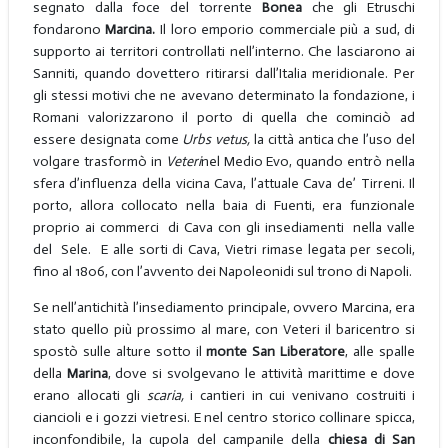
segnato dalla foce del torrente
Bonea
che gli Etruschi
fondarono
Marcina.
Il loro emporio commerciale più a sud, di
supporto ai territori controllati nell’interno. Che lasciarono ai
Sanniti, quando dovettero ritirarsi dall’Italia meridionale. Per
gli stessi motivi che ne avevano determinato la fondazione, i
Romani valorizzarono il porto di quella che cominciò ad
essere designata come
Urbs vetus,
la città antica che l’uso del
volgare trasformò in
Veteri
nel Medio Evo, quando entrò nella
sfera d’influenza della vicina Cava, l’attuale Cava de’ Tirreni. Il
porto, allora collocato nella baia di Fuenti, era funzionale
proprio ai commerci di Cava con gli insediamenti nella valle
del Sele. E alle sorti di Cava, Vietri rimase legata per secoli,
fino al 1806, con l’avvento dei Napoleonidi sul trono di Napoli.
Se nell’antichità l’insediamento principale, ovvero Marcina, era
stato quello più prossimo al mare, con Veteri il baricentro si
spostò sulle alture sotto il
monte San Liberatore
, alle spalle
della
Marina
, dove si svolgevano le attività marittime e dove
erano allocati gli
scaria,
i cantieri in cui venivano costruiti i
ciancioli e i gozzi vietresi. E nel centro storico collinare spicca,
inconfondibile, la cupola del campanile della
chiesa di San