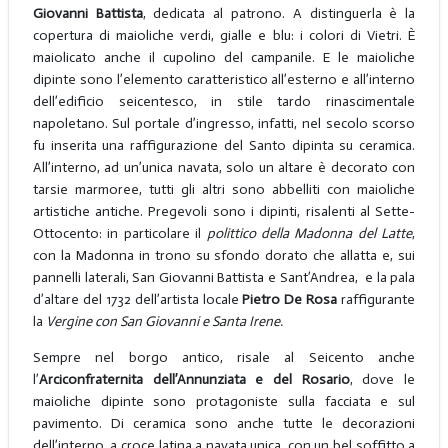
Giovanni Battista
, dedicata al patrono. A distinguerla è la
copertura di maioliche verdi, gialle e blu: i colori di Vietri. È
maiolicato anche il cupolino del campanile. E le maioliche
dipinte sono l’elemento caratteristico all’esterno e all’interno
dell’edificio seicentesco, in stile tardo rinascimentale
napoletano. Sul portale d’ingresso, infatti, nel secolo scorso
fu inserita una raffigurazione del Santo dipinta su ceramica.
All’interno, ad un’unica navata, solo un altare è decorato con
tarsie marmoree, tutti gli altri sono abbelliti con maioliche
artistiche antiche. Pregevoli sono i dipinti, risalenti al Sette-
Ottocento: in particolare il
polittico della Madonna del Latte
,
con la Madonna in trono su sfondo dorato che allatta e, sui
pannelli laterali, San Giovanni Battista e Sant’Andrea, e la pala
d’altare del 1732 dell’artista locale
Pietro De Rosa
raffigurante
la
Vergine con San Giovanni e Santa Irene.
Sempre nel borgo antico, risale al Seicento anche
l’
Arciconfraternita dell’Annunziata e del Rosario
, dove le
maioliche dipinte sono protagoniste sulla facciata e sul
pavimento. Di ceramica sono anche tutte le decorazioni
dell’interno, a croce latina a navata unica, con un bel soffitto a