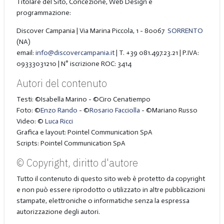
Titolare del Sito, Concezione, Web Design e
programmazione:
Discover Campania | Via Marina Piccola, 1 - 80067
SORRENTO
(NA)
email:
info@discovercampania.it
| T. +39 081.497.23.21 | P.IVA:
09333031210 | N° iscrizione ROC: 3414
Autori del contenuto
Testi: ©Isabella Marino - ©Ciro Cenatiempo
Foto: ©
Enzo Rando
- ©
Rosario Facciolla
- ©Mariano Russo
Video: ©
Luca Ricci
Grafica e layout: Pointel Communication SpA
Scripts: Pointel Communication SpA
© Copyright, diritto d'autore
Tutto il contenuto di questo sito web è protetto da copyright
e non può essere riprodotto o utilizzato in altre pubblicazioni
stampate, elettroniche o informatiche senza la espressa
autorizzazione degli autori.