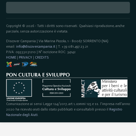
Copyright © 2026 - Tutti i diritti sono riservati. Qualsiasi riproduzione, anche
parziale, senza autorizzazione è vietata.
Discover Campania | Via Marina Piccola, 1 - 80067 SORRENTO (NA)
email:
info@discovercampania.it
| T. +39 081.497.23.21
P.IVA: 09333031210 | N° iscrizione ROC: 34142
HOME
|
PRIVACY
|
CREDITS
Comunicazione ai sensi Legge 124/2017, art.1, commi 125 e ss. l'impresa nell'anno
2020 ha ricevuto aiuti dallo stato pubblicati e consultabili presso il
Registro
Nazionale degli Aiuti
.