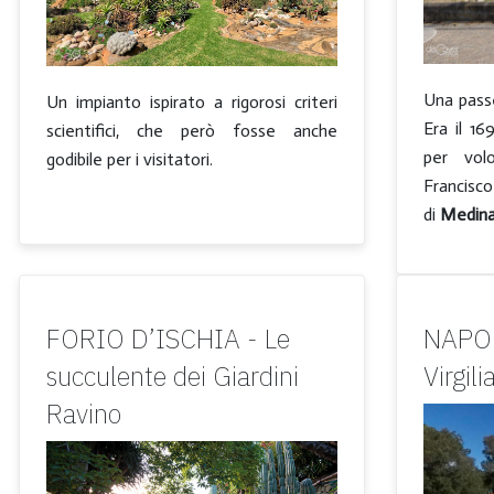
Una passe
Un impianto ispirato a rigorosi criteri
Era il 1
scientifici, che però fosse anche
per volo
godibile per i visitatori.
Francisc
di
Medina
FORIO D’ISCHIA - Le
NAPOL
succulente dei Giardini
Virgili
Ravino