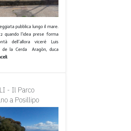
ggiata pubblica lungo il mare.
692 quando l’idea prese forma
ntà dell’allora viceré Luis
o de la Cerda Aragòn, duca
celi
.
I - Il Parco
ano a Posillipo