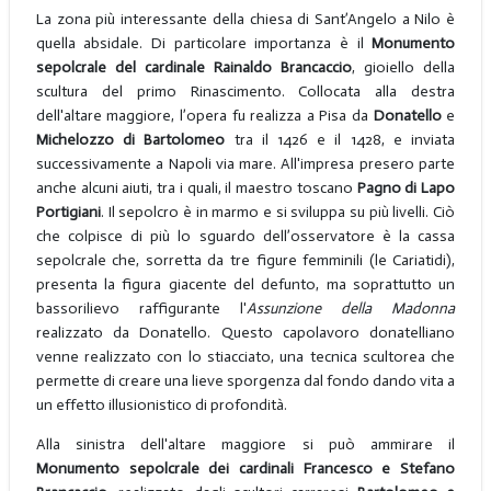
La zona più interessante della chiesa di Sant’Angelo a Nilo è
quella absidale. Di particolare importanza è il
Monumento
sepolcrale del cardinale Rainaldo Brancaccio
, gioiello della
scultura del primo Rinascimento. Collocata alla destra
dell'altare maggiore, l’opera fu realizza a Pisa da
Donatello
e
Michelozzo di
Bartolomeo
tra il 1426 e il 1428, e inviata
successivamente a Napoli via mare. All'impresa presero parte
anche alcuni aiuti, tra i quali, il maestro toscano
Pagno di Lapo
Portigiani
. Il sepolcro è in marmo e si sviluppa su più livelli. Ciò
che colpisce di più lo sguardo dell’osservatore è la cassa
sepolcrale che, sorretta da tre figure femminili (le Cariatidi),
presenta la figura giacente del defunto, ma soprattutto un
bassorilievo raffigurante l'
Assunzione della Madonna
realizzato da Donatello. Questo capolavoro donatelliano
venne realizzato con lo stiacciato, una tecnica scultorea che
permette di creare una lieve sporgenza dal fondo dando vita a
un effetto illusionistico di profondità.
Alla sinistra dell'altare maggiore si può ammirare il
Monumento sepolcrale dei cardinali Francesco e Stefano