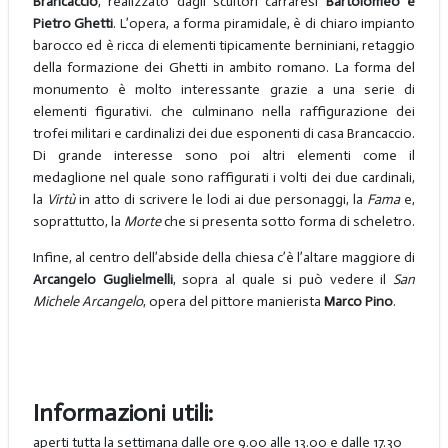
Brancaccio
, realizzato dagli scultori carraresi
Bartolomeo e
Pietro Ghetti
. L’opera, a forma piramidale, è di chiaro impianto
barocco ed è ricca di elementi tipicamente berniniani, retaggio
della formazione dei Ghetti in ambito romano. La forma del
monumento è molto interessante grazie a una serie di
elementi figurativi. che culminano nella raffigurazione dei
trofei militari e cardinalizi dei due esponenti di casa Brancaccio.
Di grande interesse sono poi altri elementi come il
medaglione nel quale sono raffigurati i volti dei due cardinali,
la
Virtù
in atto di scrivere le lodi ai due personaggi, la
Fama
e,
soprattutto, la
Morte
che si presenta sotto forma di scheletro.
Infine, al centro dell’abside della chiesa c’è l’altare maggiore di
Arcangelo Guglielmelli
, sopra al quale si può vedere il
San
Michele Arcangelo
, opera del pittore manierista
Marco Pino
.
Informazioni utili:
aperti tutta la settimana dalle ore 9.00 alle 13.00 e dalle 17.30