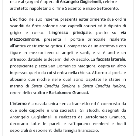
risale al 1709 ed è opera di
Arcangelo Guglielmelli
, celebre
architetto napoletano di fine Seicento e inizio Settecento.
L’edificio, nel suo insieme, presenta esteriormente due ordini
scanditi da finte colonne con capitelli corinzi ed è dipinto di
grigio e rosso. L'
ingresso principale
, posto su
via
Mezzocannone
, presenta il portale principale risalente
all'antica costruzione gotica. È composto da un architrave con
figure in mezzorilievo di angeli e santi, e vi è anche un
affresco, databile ai decenni del XV secolo. La
facciata laterale
,
prospiciente piazza San Domenico Maggiore, ospita un altro
ingresso, quello da cui si entra nella chiesa. Attorno al portale
abbiamo due nicchie nelle quali sono ospitate le statue in
marmo di
Santa Candida Seniore
e
Santa Candida Iuniore
,
opere dello scultore
Bartolomeo Granucci.
L’
interno
è a navata unica senza transetto ed è composto da
due sole cappelle e una sacrestia. Gli stucchi, disegnati da
Arcangelo Guglielmelli e realizzati da Bartolomeo Granucci,
decorano tutte le pareti e raffigurano emblemi e busti
sepolcrali di esponenti della famiglia Brancaccio.