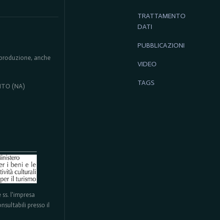
TRATTAMENTO
DATI
PUBBLICAZIONI
 riproduzione, anche
VIDEO
TAGS
ENTO (NA)
ss. l'impresa
sultabili presso il