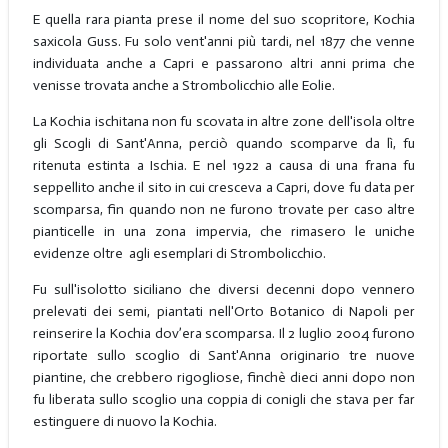
E quella rara pianta prese il nome del suo scopritore, Kochia
saxicola Guss. Fu solo vent'anni più tardi, nel 1877 che venne
individuata anche a Capri e passarono altri anni prima che
venisse trovata anche a Strombolicchio alle Eolie.
La Kochia ischitana non fu scovata in altre zone dell'isola oltre
gli Scogli di Sant'Anna, perciò quando scomparve da lì, fu
ritenuta estinta a Ischia. E nel 1922 a causa di una frana fu
seppellito anche il sito in cui cresceva a Capri, dove fu data per
scomparsa, fin quando non ne furono trovate per caso altre
pianticelle in una zona impervia, che rimasero le uniche
evidenze oltre agli esemplari di Strombolicchio.
Fu sull'isolotto siciliano che diversi decenni dopo vennero
prelevati dei semi, piantati nell'Orto Botanico di Napoli per
reinserire la Kochia dov’era scomparsa. Il 2 luglio 2004 furono
riportate sullo scoglio di Sant'Anna originario tre nuove
piantine, che crebbero rigogliose, finchè dieci anni dopo non
fu liberata sullo scoglio una coppia di conigli che stava per far
estinguere di nuovo la Kochia.