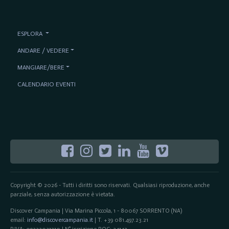
ESPLORA
ANDARE / VEDERE
MANGIARE/BERE
CALENDARIO EVENTI
Copyright © 2026 - Tutti i diritti sono riservati. Qualsiasi riproduzione, anche
parziale, senza autorizzazione è vietata.
Discover Campania | Via Marina Piccola, 1 - 80067 SORRENTO (NA)
email:
info@discovercampania.it
| T. +39 081.497.23.21
P.IVA: 09333031210 | N° iscrizione ROC: 34142