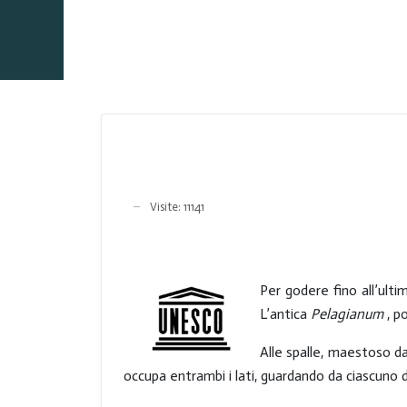
Visite: 11141
Per godere fino all’ult
L’antica
Pelagianum
, p
Alle spalle, maestoso dal
occupa entrambi i lati, guardando da ciascuno d