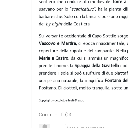
sentiero che conduce alla medievale
Torre a
usavano per lo “
scarricaturo
”, ha la pianta ci
barbaresche. Solo con la barca si possono rag
del
by night
della Costiera.
Sul versante occidentale di Capo Sottile sorge
Vescovo e Martire
, di epoca rinascimentale, 
coperture della cupola e del campanile. Nella p
Maria a Castro
, da cui si ammira un magnific
prende il nome, la
Spiaggia della Gavitella
gode
prendere il sole si può usufruire di due piatt
una piscina naturale, la magnifica
Fontana
del
Positano. Di ciottoli, molto tranquilla, sotto u
Copyright video, foto e testi © 2020
Commenti (
0
)