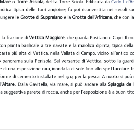
 Mare
o
Torre Assiola,
detta Torre Sciola. Edificata da
Carlo I d’A
lindrica tipica delle torri angioine; fu poi riconvertita nei secoli
giungere le
Grotte di Suppraiano
e la
Grotta
dell’Africana
, che con l
 la frazione di
Vettica Maggiore
, che guarda Positano e Capri. Il 
con pianta basilicale a tre navate e la maiolica dipinta, tipica de
arte più alta di Vettica, nella Vallata di Campo, vicino all’antico
o panorama sulla Penisola. Sul versante di Vettica, sotto la guard
 di una esposizione rara, inondata di sole fino allo spettacolare t
aforme di cemento installate nel 1914 per la pesca. A nuoto si può
l’Altare
.
Dalla Gavitella, via mare, si può andare alla
Spiaggia de 
na suggestiva parete di roccia, anche per l’esposizione è a buon tito