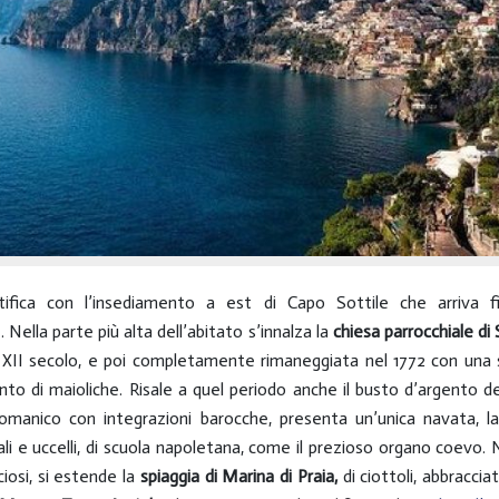
ntifica con l’insediamento a est di Capo Sottile che arriva fi
e. Nella parte più alta dell’abitato s’innalza la
chiesa parrocchiale di
 al XII secolo, e poi completamente rimaneggiata nel 1772 con una s
ento di maioliche. Risale a quel periodo anche il busto d’argento d
 romanico con integrazioni barocche, presenta un’unica navata,
i e uccelli, di scuola napoletana, come il prezioso organo coevo. N
ciosi, si estende la
spiaggia di Marina di Praia,
di ciottoli, abbracci