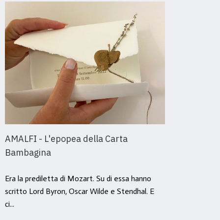
AMALFI - L'epopea della Carta
Amal
Bambagina
Stor
Era la prediletta di Mozart. Su di essa hanno
Ė dall
scritto Lord Byron, Oscar Wilde e Stendhal. E
cerimo
ci...