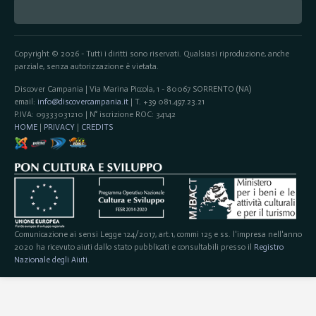
Copyright © 2026 - Tutti i diritti sono riservati. Qualsiasi riproduzione, anche
parziale, senza autorizzazione è vietata.
Discover Campania | Via Marina Piccola, 1 - 80067 SORRENTO (NA)
email:
info@discovercampania.it
| T. +39 081.497.23.21
P.IVA: 09333031210 | N° iscrizione ROC: 34142
HOME
|
PRIVACY
|
CREDITS
Comunicazione ai sensi Legge 124/2017, art.1, commi 125 e ss. l'impresa nell'anno
2020 ha ricevuto aiuti dallo stato pubblicati e consultabili presso il
Registro
Nazionale degli Aiuti
.