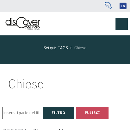
EN
Sei qui:
TAGS
Chiese
Chiese
Inserisci parte del titolo
FILTRO
PULISCI
Visualizza #