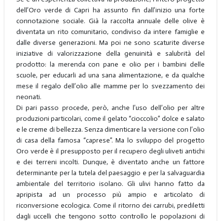
dell’Oro verde di Capri ha assunto fin dall’inizio una forte
connotazione sociale. Già la raccolta annuale delle olive è
diventata un rito comunitario, condiviso da intere famiglie e
dalle diverse generazioni. Ma poi ne sono scaturite diverse
iniziative di valorizzazione della genuinità e salubrità del
prodotto: la merenda con pane e olio per i bambini delle
scuole, per educarli ad una sana alimentazione, e da qualche
mese il regalo dell’olio alle mamme per lo svezzamento dei
neonati.
Di pari passo procede, però, anche l’uso dell’olio per altre
produzioni particolari, come il gelato “cioccolio” dolce e salato
e le creme di bellezza. Senza dimenticare la versione con l’olio
di casa della famosa “caprese”. Ma lo sviluppo del progetto
Oro verde è il presupposto per il recupero degli uliveti antichi
e dei terreni incolti. Dunque, è diventato anche un fattore
determinante per la tutela del paesaggio e per la salvaguardia
ambientale del territorio isolano. Gli ulivi hanno fatto da
apripista ad un processo più ampio e articolato di
riconversione ecologica. Come il ritorno dei carrubi, prediletti
dagli uccelli che tengono sotto controllo le popolazioni di