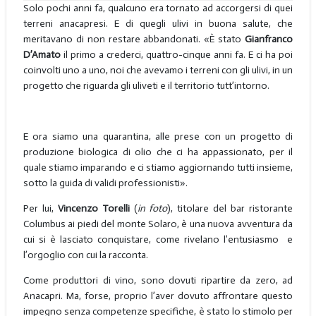
Solo pochi anni fa, qualcuno era tornato ad accorgersi di quei
terreni anacapresi. E di quegli ulivi in buona salute, che
meritavano di non restare abbandonati. «È stato
Gianfranco
D’Amato
il primo a crederci, quattro-cinque anni fa. E ci ha poi
coinvolti uno a uno, noi che avevamo i terreni con gli ulivi, in un
progetto che riguarda gli uliveti e il territorio tutt’intorno.
E ora siamo una quarantina, alle prese con un progetto di
produzione biologica di olio che ci ha appassionato, per il
quale stiamo imparando e ci stiamo aggiornando tutti insieme,
sotto la guida di validi professionisti».
Per lui,
Vincenzo Torelli
(
in foto
), titolare del bar ristorante
Columbus ai piedi del monte Solaro, è una nuova avventura da
cui si è lasciato conquistare, come rivelano l’entusiasmo e
l’orgoglio con cui la racconta.
Come produttori di vino, sono dovuti ripartire da zero, ad
Anacapri. Ma, forse, proprio l’aver dovuto affrontare questo
impegno senza competenze specifiche, è stato lo stimolo per