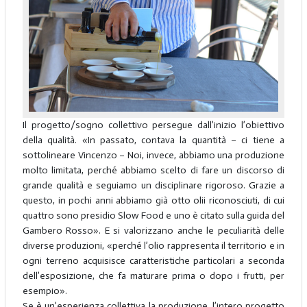
Il progetto/sogno collettivo persegue dall’inizio l’obiettivo
della qualità. «In passato, contava la quantità – ci tiene a
sottolineare Vincenzo – Noi, invece, abbiamo una produzione
molto limitata, perché abbiamo scelto di fare un discorso di
grande qualità e seguiamo un disciplinare rigoroso. Grazie a
questo, in pochi anni abbiamo già otto olii riconosciuti, di cui
quattro sono presidio Slow Food e uno è citato sulla guida del
Gambero Rosso». E si valorizzano anche le peculiarità delle
diverse produzioni, «perché l’olio rappresenta il territorio e in
ogni terreno acquisisce caratteristiche particolari a seconda
dell’esposizione, che fa maturare prima o dopo i frutti, per
esempio».
Se è un’esperienza collettiva la produzione, l’intero progetto