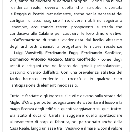
villa, tanto da decidere di edificare proprio lì vicino una nuova
residenza reale, ovvero quella che sarebbe diventata
la
Reggia di Portici
. Naturalmente, anche per la necessità dei
cortigiani di accompagnare il re, diversi nobili ne seguirono
l’esempio, acquistando terreni prospicienti la strada che
conduceva alle Calabrie per costruirvi le loro dimore estive.
Un’affermazione di status evidenziata dal livello altissimo
degli architetti chiamati a progettare le nuove residenze
-
Luigi Vanvitelli, Ferdinando Fuga, Ferdinando Sanfelice,
Domenico Antonio Vaccaro, Mario Gioffredo -
come degli
artisti e artigiani che ne fecero dei gioielli particolarissimi,
ciascuno diverso dall’altro. Con una prevalenza stilistica del
tardo barocco tendente al rococò e in qualche caso
l’anticipazione di elementi neoclassici.
Tutte le facciate e gli ingressi alle ville davano sulla strada del
Miglio d’Oro, per poter adeguatamente ostentare il lusso e la
magnificenza degli edifici a quanti viaggiavano su quel tratto.
Era stato il duca di Carafa a suggerire quello spettacolare
allineamento di corpi di fabbrica, poi patrocinato anche dalla
Casa Reale, lungo un asse tra il Vesuvio e il mare. E con il valore