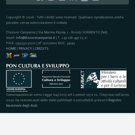
Copyright © 2026 - Tutti i diritti sono riservati. Qualsiasi riproduzione, anche
parziale, senza autorizzazione è vietata.
Discover Campania | Via Marina Piccola, 1 - 80067 SORRENTO (NA)
email:
info@discovercampania.it
| T. +39 081.497.23.21
P.IVA: 09333031210 | N° iscrizione ROC: 34142
HOME
|
PRIVACY
|
CREDITS
Comunicazione ai sensi Legge 124/2017, art.1, commi 125 e ss. l'impresa nell'anno
2020 ha ricevuto aiuti dallo stato pubblicati e consultabili presso il
Registro
Nazionale degli Aiuti
.