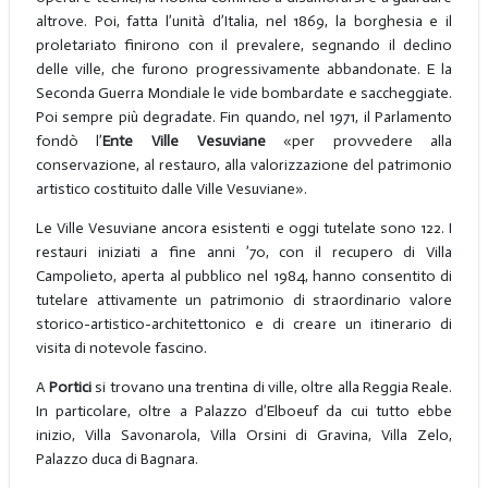
altrove. Poi, fatta l’unità d’Italia, nel 1869, la borghesia e il
proletariato finirono con il prevalere, segnando il declino
delle ville, che furono progressivamente abbandonate. E la
Seconda Guerra Mondiale le vide bombardate e saccheggiate.
Poi sempre più degradate. Fin quando, nel 1971, il Parlamento
fondò l’
Ente Ville Vesuviane
«per provvedere alla
conservazione, al restauro, alla valorizzazione del patrimonio
artistico costituito dalle Ville Vesuviane».
Le Ville Vesuviane ancora esistenti e oggi tutelate sono 122. I
restauri iniziati a fine anni ’70, con il recupero di Villa
Campolieto, aperta al pubblico nel 1984, hanno consentito di
tutelare attivamente un patrimonio di straordinario valore
storico-artistico-architettonico e di creare un itinerario di
visita di notevole fascino.
A
Portici
si trovano una trentina di ville, oltre alla Reggia Reale.
In particolare, oltre a Palazzo d’Elboeuf da cui tutto ebbe
inizio, Villa Savonarola, Villa Orsini di Gravina, Villa Zelo,
Palazzo duca di Bagnara.