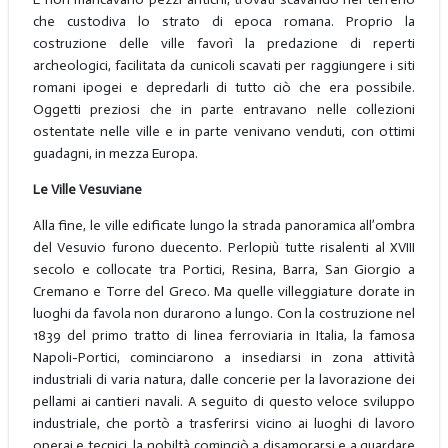
che custodiva lo strato di epoca romana. Proprio la
costruzione delle ville favorì la predazione di reperti
archeologici, facilitata da cunicoli scavati per raggiungere i siti
romani ipogei e depredarli di tutto ciò che era possibile.
Oggetti preziosi che in parte entravano nelle collezioni
ostentate nelle ville e in parte venivano venduti, con ottimi
guadagni, in mezza Europa.
Le Ville Vesuviane
Alla fine, le ville edificate lungo la strada panoramica all’ombra
del Vesuvio furono duecento. Perlopiù tutte risalenti al XVIII
secolo e collocate tra Portici, Resina, Barra, San Giorgio a
Cremano e Torre del Greco. Ma quelle villeggiature dorate in
luoghi da favola non durarono a lungo. Con la costruzione nel
1839 del primo tratto di linea ferroviaria in Italia, la famosa
Napoli-Portici, cominciarono a insediarsi in zona attività
industriali di varia natura, dalle concerie per la lavorazione dei
pellami ai cantieri navali. A seguito di questo veloce sviluppo
industriale, che portò a trasferirsi vicino ai luoghi di lavoro
operai e tecnici, la nobiltà cominciò a disamorarsi e a guardare