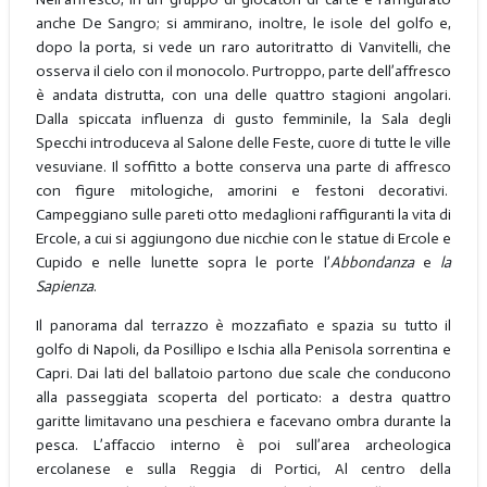
anche De Sangro; si ammirano, inoltre, le isole del golfo e,
dopo la porta, si vede un raro autoritratto di Vanvitelli, che
osserva il cielo con il monocolo. Purtroppo, parte dell’affresco
è andata distrutta, con una delle quattro stagioni angolari.
Dalla spiccata influenza di gusto femminile, la Sala degli
Specchi introduceva al Salone delle Feste, cuore di tutte le ville
vesuviane. Il soffitto a botte conserva una parte di affresco
con figure mitologiche, amorini e festoni decorativi.
Campeggiano sulle pareti otto medaglioni raffiguranti la vita di
Ercole, a cui si aggiungono due nicchie con le statue di Ercole e
Cupido e nelle lunette sopra le porte l’
Abbondanza
e
la
Sapienza
.
Il panorama dal terrazzo è mozzafiato e spazia su tutto il
golfo di Napoli, da Posillipo e Ischia alla Penisola sorrentina e
Capri. Dai lati del ballatoio partono due scale che conducono
alla passeggiata scoperta del porticato: a destra quattro
garitte limitavano una peschiera e facevano ombra durante la
pesca. L’affaccio interno è poi sull’area archeologica
ercolanese e sulla Reggia di Portici, Al centro della