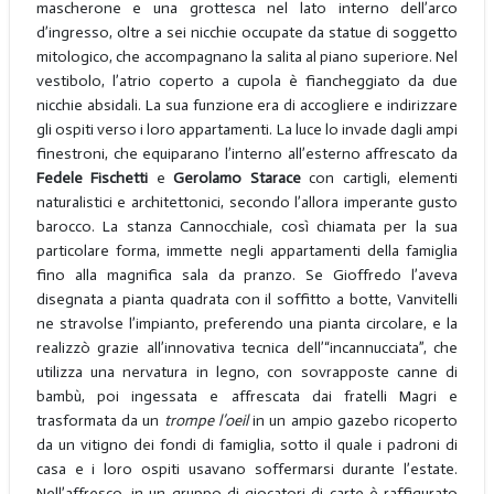
mascherone e una grottesca nel lato interno dell’arco
d’ingresso, oltre a sei nicchie occupate da statue di soggetto
mitologico, che accompagnano la salita al piano superiore. Nel
vestibolo, l’atrio coperto a cupola è fiancheggiato da due
nicchie absidali. La sua funzione era di accogliere e indirizzare
gli ospiti verso i loro appartamenti. La luce lo invade dagli ampi
finestroni, che equiparano l’interno all’esterno affrescato da
Fedele Fischetti
e
Gerolamo Starace
con cartigli, elementi
naturalistici e architettonici, secondo l’allora imperante gusto
barocco. La stanza Cannocchiale, così chiamata per la sua
particolare forma, immette negli appartamenti della famiglia
fino alla magnifica sala da pranzo. Se Gioffredo l’aveva
disegnata a pianta quadrata con il soffitto a botte, Vanvitelli
ne stravolse l’impianto, preferendo una pianta circolare, e la
realizzò grazie all’innovativa tecnica dell’“incannucciata”, che
utilizza una nervatura in legno, con sovrapposte canne di
bambù, poi ingessata e affrescata dai fratelli Magri e
trasformata da un
trompe l’oeil
in un ampio gazebo ricoperto
da un vitigno dei fondi di famiglia, sotto il quale i padroni di
casa e i loro ospiti usavano soffermarsi durante l’estate.
Nell’affresco, in un gruppo di giocatori di carte è raffigurato