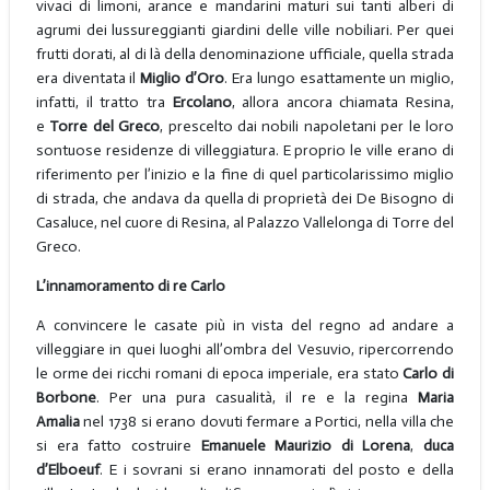
vivaci di limoni, arance e mandarini maturi sui tanti alberi di
agrumi dei lussureggianti giardini delle ville nobiliari. Per quei
frutti dorati, al di là della denominazione ufficiale, quella strada
era diventata il
Miglio d’Oro
. Era lungo esattamente un miglio,
infatti, il tratto tra
Ercolano
, allora ancora chiamata Resina,
e
Torre del Greco
, prescelto dai nobili napoletani per le loro
sontuose residenze di villeggiatura. E proprio le ville erano di
riferimento per l’inizio e la fine di quel particolarissimo miglio
di strada, che andava da quella di proprietà dei De Bisogno di
Casaluce, nel cuore di Resina, al Palazzo Vallelonga di Torre del
Greco.
L’innamoramento di re Carlo
A convincere le casate più in vista del regno ad andare a
villeggiare in quei luoghi all’ombra del Vesuvio, ripercorrendo
le orme dei ricchi romani di epoca imperiale, era stato
Carlo di
Borbone
. Per una pura casualità, il re e la regina
Maria
Amalia
nel 1738 si erano dovuti fermare a Portici, nella villa che
si era fatto costruire
Emanuele Maurizio di Lorena
,
duca
d’Elboeuf
. E i sovrani si erano innamorati del posto e della