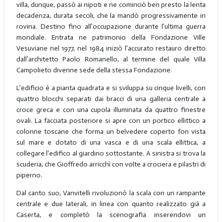
villa, dunque, passò ai nipoti e ne cominciò ben presto la lenta
decadenza, durata secoli, che la mandò progressivamente in
rovina. Destino fino all’occupazione durante l’ultima guerra
mondiale. Entrata ne patrimonio della Fondazione Ville
Vesuviane nel 1977, nel 1984 iniziò l’accurato restauro diretto
dall’architetto Paolo Romanello, al termine del quale Villa
Campolieto divenne sede della stessa Fondazione.
L’edificio è a pianta quadrata e si sviluppa su cinque livelli, con
quattro blocchi separati dai bracci di una galleria centrale a
croce greca e con una cupola illuminata da quattro finestre
ovali. La facciata posteriore si apre con un portico ellittico a
colonne toscane che forma un belvedere coperto fon vista
sul mare e dotato di una vasca e di una scala ellittica, a
collegare l’edifico al giardino sottostante. A sinistra si trova la
scuderia, che Gioffredo arricchì con volte a crociera e pilastri di
piperno.
Dal canto suo, Vanvitelli rivoluzionò la scala con un rampante
centrale e due laterali, in linea con quanto realizzato già a
Caserta, e completò la scenografia inserendovi un