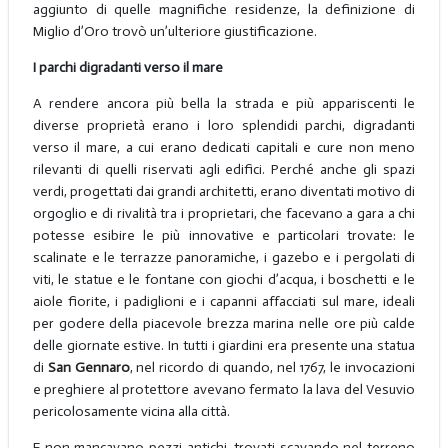
aggiunto di quelle magnifiche residenze, la definizione di
Miglio d’Oro trovò un’ulteriore giustificazione.
I parchi digradanti verso il mare
A rendere ancora più bella la strada e più appariscenti le
diverse proprietà erano i loro splendidi parchi, digradanti
verso il mare, a cui erano dedicati capitali e cure non meno
rilevanti di quelli riservati agli edifici. Perché anche gli spazi
verdi, progettati dai grandi architetti, erano diventati motivo di
orgoglio e di rivalità tra i proprietari, che facevano a gara a chi
potesse esibire le più innovative e particolari trovate: le
scalinate e le terrazze panoramiche, i gazebo e i pergolati di
viti, le statue e le fontane con giochi d’acqua, i boschetti e le
aiole fiorite, i padiglioni e i capanni affacciati sul mare, ideali
per godere della piacevole brezza marina nelle ore più calde
delle giornate estive. In tutti i giardini era presente una statua
di
San Gennaro
, nel ricordo di quando, nel 1767, le invocazioni
e preghiere al protettore avevano fermato la lava del Vesuvio
pericolosamente vicina alla città.
E non mancavano pezzi antichi, trovati scavando nel terreno