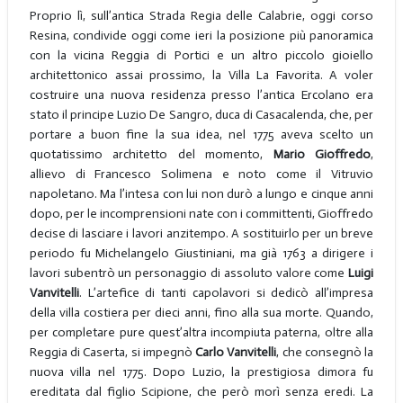
Proprio lì, sull’antica Strada Regia delle Calabrie, oggi corso
Resina, condivide oggi come ieri la posizione più panoramica
con la vicina Reggia di Portici e un altro piccolo gioiello
architettonico assai prossimo, la Villa La Favorita. A voler
costruire una nuova residenza presso l’antica Ercolano era
stato il principe Luzio De Sangro, duca di Casacalenda, che, per
portare a buon fine la sua idea, nel 1775 aveva scelto un
quotatissimo architetto del momento,
Mario Gioffredo
,
allievo di Francesco Solimena e noto come il Vitruvio
napoletano. Ma l’intesa con lui non durò a lungo e cinque anni
dopo, per le incomprensioni nate con i committenti, Gioffredo
decise di lasciare i lavori anzitempo. A sostituirlo per un breve
periodo fu Michelangelo Giustiniani, ma già 1763 a dirigere i
lavori subentrò un personaggio di assoluto valore come
Luigi
Vanvitelli
. L’artefice di tanti capolavori si dedicò all’impresa
della villa costiera per dieci anni, fino alla sua morte. Quando,
per completare pure quest’altra incompiuta paterna, oltre alla
Reggia di Caserta, si impegnò
Carlo Vanvitelli
, che consegnò la
nuova villa nel 1775. Dopo Luzio, la prestigiosa dimora fu
ereditata dal figlio Scipione, che però morì senza eredi. La