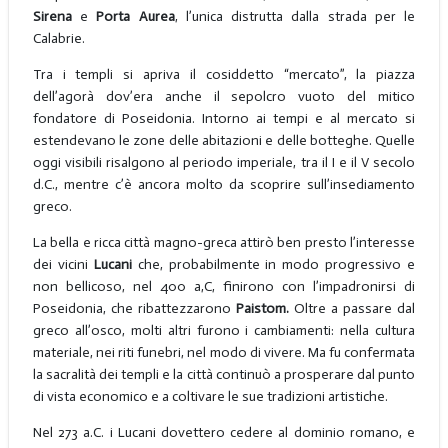
Sirena
e
Porta Aurea
, l’unica distrutta dalla strada per le
Calabrie.
Tra i templi si apriva il cosiddetto “mercato”, la piazza
dell’agorà dov’era anche il sepolcro vuoto del mitico
fondatore di Poseidonia. Intorno ai tempi e al mercato si
estendevano le zone delle abitazioni e delle botteghe. Quelle
oggi visibili risalgono al periodo imperiale, tra il I e il V secolo
d.C., mentre c’è ancora molto da scoprire sull’insediamento
greco.
La bella e ricca città magno-greca attirò ben presto l’interesse
dei vicini
Lucani
che, probabilmente in modo progressivo e
non bellicoso, nel 400 a,C, finirono con l’impadronirsi di
Poseidonia, che ribattezzarono
Paistom.
Oltre a passare dal
greco all’osco, molti altri furono i cambiamenti: nella cultura
materiale, nei riti funebri, nel modo di vivere. Ma fu confermata
la sacralità dei templi e la città continuò a prosperare dal punto
di vista economico e a coltivare le sue tradizioni artistiche.
Nel 273 a.C. i Lucani dovettero cedere al dominio romano, e