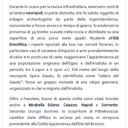
Durante lo scavo per la nuova infrastruttura, emersero resti di
un’antica
necropoli
, in parte distrutta, che fu subito oggetto di
indagini archeologiche da parte della Soprintendenza,
nonostante si fosse ancora in tempo di guerra. Si evidenziò la
presenza di 34 tombe scavate nella roccia e distribuite su una
superficie di circa 2000 metri quadri. Risalenti all’
Età
Eneolitica,
i reperti riportati alla luce nei corredi funerari, in
particolare vasi di ceramica d’impasto e armi prevalentemente
di selce e in pochi casi di rame, suggerivano l’appartenenza ad
una popolazione originaria dell’Egeo e dell’Anatolia in un
periodo tra il 2400 e il 1900 a.C. Dal nome del luogo della
necropoli, Spina Gaudo, fu identificata come “cultura del
Gaudo”: forse un gruppo nomade di una stirpe guerriera,
organizzato in clan e migrato dall’Anatolia.
Oltre a Paestum, tracce di questa civiltà sono state trovate
anche a
Mirabella Eclano
,
Caiazzo
,
Napoli
e
Sorrento
.
Secondo
Giorgio Buchner
, lo scopritore di Pithekoussai,
sarebbe stata diffusa in un’area più vasta, in un’epoca
precedente alla Civiltà Appenninica dell’Età del Bronzo.