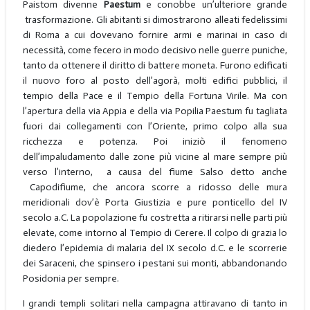
Paistom divenne
Paestum
e conobbe un’ulteriore grande
trasformazione. Gli abitanti si dimostrarono alleati fedelissimi
di Roma a cui dovevano fornire armi e marinai in caso di
necessità, come fecero in modo decisivo nelle guerre puniche,
tanto da ottenere il diritto di battere moneta. Furono edificati
il nuovo foro al posto dell’agorà, molti edifici pubblici, il
tempio della Pace e il Tempio della Fortuna Virile. Ma con
l’apertura della via Appia e della via Popilia Paestum fu tagliata
fuori dai collegamenti con l’Oriente, primo colpo alla sua
ricchezza e potenza. Poi iniziò il fenomeno
dell’impaludamento dalle zone più vicine al mare sempre più
verso l’interno, a causa del fiume Salso detto anche
Capodifiume, che ancora scorre a ridosso delle mura
meridionali dov’è Porta Giustizia e pure ponticello del IV
secolo a.C. La popolazione fu costretta a ritirarsi nelle parti più
elevate, come intorno al Tempio di Cerere. Il colpo di grazia lo
diedero l’epidemia di malaria del IX secolo d.C. e le scorrerie
dei Saraceni, che spinsero i pestani sui monti, abbandonando
Posidonia per sempre.
I grandi templi solitari nella campagna attiravano di tanto in