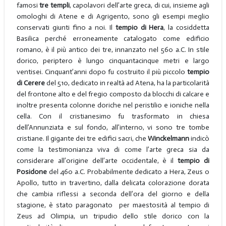
famosi
tre templi
, capolavori dell’arte greca, di cui, insieme agli
omologhi di Atene e di Agrigento, sono gli esempi meglio
conservati giunti fino a noi. Il
tempio di Hera
, la cosiddetta
Basilica perché erroneamente catalogato come edificio
romano, è il più antico dei tre, innanzato nel 560 a.C. In stile
dorico, periptero è lungo cinquantacinque metri e largo
ventisei. Cinquant’anni dopo fu costruito il più piccolo
tempio
di Cerere
del 510, dedicato in realtà ad Atena, ha la particolarità
del frontone alto e del fregio composto da blocchi di calcare e
inoltre presenta colonne doriche nel peristilio e ioniche nella
cella. Con il cristianesimo fu trasformato in chiesa
dell’Annunziata e sul fondo, all’interno, vi sono tre tombe
cristiane. Il gigante dei tre edifici sacri, che
Winckelmann
indicò
come la testimonianza viva di come l’arte greca sia da
considerare all’origine dell’arte occidentale, è il
tempio di
Posidone
del 460 a.C. Probabilmente dedicato a Hera, Zeus o
Apollo, tutto in travertino, dalla delicata colorazione dorata
che cambia riflessi a seconda dell’ora del giorno e della
stagione, è stato paragonato per maestosità al tempio di
Zeus ad Olimpia, un tripudio dello stile dorico con la