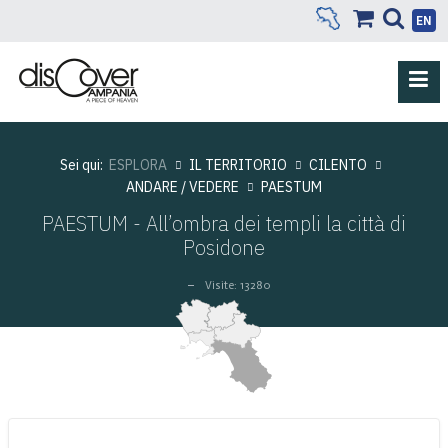
EN
Sei qui:
ESPLORA
IL TERRITORIO
CILENTO
ANDARE / VEDERE
PAESTUM
PAESTUM - All’ombra dei templi la città di
Posidone
Visite: 13280