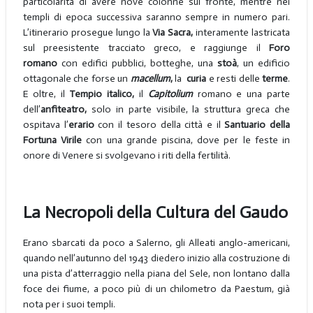
particolarità di avere nove colonne sul fronte, mentre nei
templi di epoca successiva saranno sempre in numero pari.
L’itinerario prosegue lungo la
Via Sacra,
interamente lastricata
sul preesistente tracciato greco, e raggiunge il
Foro
romano
con edifici pubblici, botteghe, una
stoà
, un edificio
ottagonale che forse un
macellum
,
la
curia
e resti delle
terme
.
E oltre, il
Tempio italico,
il
Capitolium
romano e una parte
dell’
anfiteatro,
solo in parte visibile, la struttura greca che
ospitava l’
erario
con il tesoro della città e il
Santuario della
Fortuna Virile
con una grande piscina, dove per le feste in
onore di Venere si svolgevano i riti della fertilità.
La Necropoli della Cultura del Gaudo
Erano sbarcati da poco a Salerno, gli Alleati anglo-americani,
quando nell’autunno del 1943 diedero inizio alla costruzione di
una pista d’atterraggio nella piana del Sele, non lontano dalla
foce dei fiume, a poco più di un chilometro da Paestum, già
nota per i suoi templi.