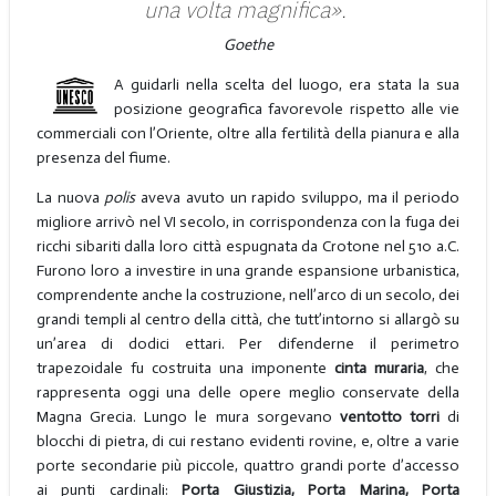
una volta magnifica».
Goethe
A guidarli nella scelta del luogo, era stata la sua
posizione geografica favorevole rispetto alle vie
commerciali con l’Oriente, oltre alla fertilità della pianura e alla
presenza del fiume.
La nuova
polis
aveva avuto un rapido sviluppo, ma il periodo
migliore arrivò nel VI secolo, in corrispondenza con la fuga dei
ricchi sibariti dalla loro città espugnata da Crotone nel 510 a.C.
Furono loro a investire in una grande espansione urbanistica,
comprendente anche la costruzione, nell’arco di un secolo, dei
grandi templi al centro della città, che tutt’intorno si allargò su
un’area di dodici ettari. Per difenderne il perimetro
trapezoidale fu costruita una imponente
cinta muraria
, che
rappresenta oggi una delle opere meglio conservate della
Magna Grecia. Lungo le mura sorgevano
ventotto torri
di
blocchi di pietra, di cui restano evidenti rovine, e, oltre a varie
porte secondarie più piccole, quattro grandi porte d’accesso
ai punti cardinali:
Porta Giustizia, Porta Marina, Porta