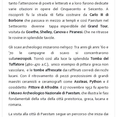
tanto l’attenzione di poeti e letterati e a loro furono dedicate
varie citazioni in opere del Cinquecento e Seicento. A
riscoprirli fu la strada 18 fatta costruire da
Carlo III di
Borbone
che passava in mezzo ai templi e così Paestum nel
Settecento divenne tappa imperdibile del
Grand Tour
,
visitata da
Goethe, Shelley, Canova
e
Piranesi.
Che ne ritrasse
le rovine in splendide tavole.
Gli scavi archeologici iniziarono nel1907. Tra anni gli anni ‘60 e
’70 le campagne di scavo si concentrarono
sulla
necropoli.
Tornò così alla luce la splendida
Tomba del
Tuffatore
(480-470
a.C.),
unico esempio di pittura greca non
vascolare, e le
tombe
affrescate
dai raffinati corredi dei ricchi
lucani. Con il ritrovamento di pezzi preziosissimi di grandi
maestri ceramisti e ceramografi come
Assteas
,
Python
e il
cosiddetto
Pittore di Afrodite
. Il 27 novembre 1952 fu aperto
il
Museo Archeologico Nazionale di Paestum
, che illustra le fasi
fondamentali della vita della città preistorica, greca, lucana e
romana.
La visita alla città di Paestum segue un percorso che inizia dai