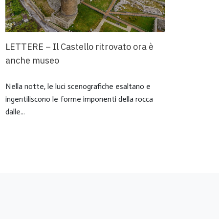
LETTERE – Il Castello ritrovato ora è
FAIC
anche museo
Simil
mare 
Nella notte, le luci scenografiche esaltano e
minori
ingentiliscono le forme imponenti della rocca
dalle...