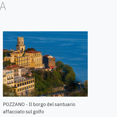
IA
POZZANO - Il borgo del santuario
FOIA
affacciato sul golfo
del 