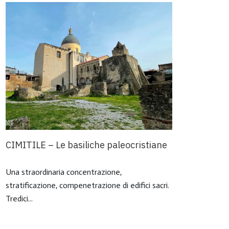
CIMITILE – Le basiliche paleocristiane
CONZ
stor
Una straordinaria concentrazione,
stratificazione, compenetrazione di edifici sacri.
Fino 
Tredici...
tra l
meno.