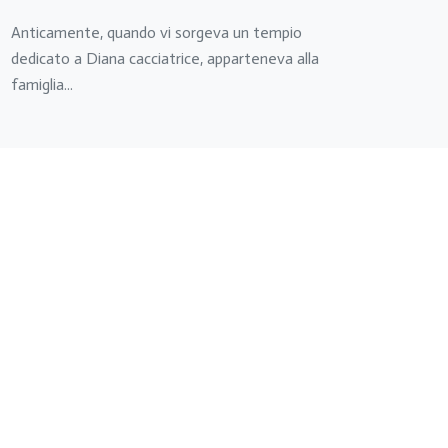
Anticamente, quando vi sorgeva un tempio
Folti 
dedicato a Diana cacciatrice, apparteneva alla
s’inna
famiglia...
di Foi