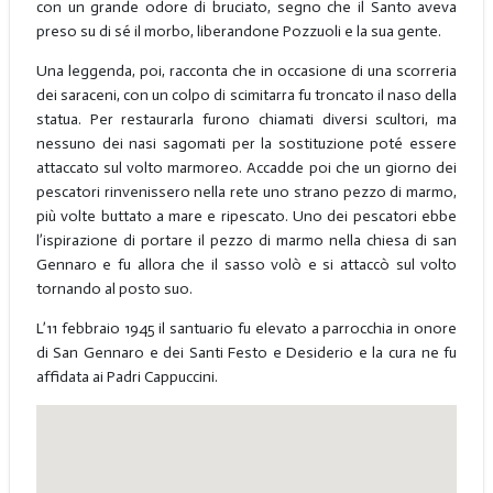
con un grande odore di bruciato, segno che il Santo aveva
preso su di sé il morbo, liberandone Pozzuoli e la sua gente.
Una leggenda, poi, racconta che in occasione di una scorreria
dei saraceni, con un colpo di scimitarra fu troncato il naso della
statua. Per restaurarla furono chiamati diversi scultori, ma
nessuno dei nasi sagomati per la sostituzione poté essere
attaccato sul volto marmoreo. Accadde poi che un giorno dei
pescatori rinvenissero nella rete uno strano pezzo di marmo,
più volte buttato a mare e ripescato. Uno dei pescatori ebbe
l’ispirazione di portare il pezzo di marmo nella chiesa di san
Gennaro e fu allora che il sasso volò e si attaccò sul volto
tornando al posto suo.
L’11 febbraio 1945 il santuario fu elevato a parrocchia in onore
di San Gennaro e dei Santi Festo e Desiderio e la cura ne fu
affidata ai Padri Cappuccini.