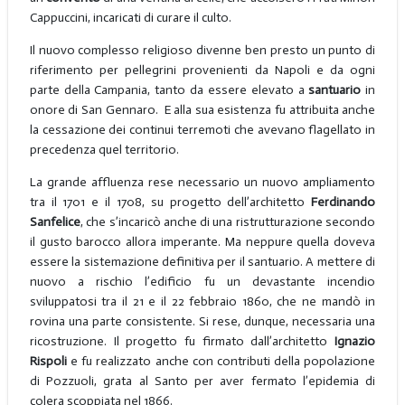
Cappuccini, incaricati di curare il culto.
Il nuovo complesso religioso divenne ben presto un punto di
riferimento per pellegrini provenienti da Napoli e da ogni
parte della Campania, tanto da essere elevato a
santuario
in
onore di San Gennaro. E alla sua esistenza fu attribuita anche
la cessazione dei continui terremoti che avevano flagellato in
precedenza quel territorio.
La grande affluenza rese necessario un nuovo ampliamento
tra il 1701 e il 1708, su progetto dell’architetto
Ferdinando
Sanfelice
, che s’incaricò anche di una ristrutturazione secondo
il gusto barocco allora imperante. Ma neppure quella doveva
essere la sistemazione definitiva per il santuario. A mettere di
nuovo a rischio l’edificio fu un devastante incendio
sviluppatosi tra il 21 e il 22 febbraio 1860, che ne mandò in
rovina una parte consistente. Si rese, dunque, necessaria una
ricostruzione. Il progetto fu firmato dall’architetto
Ignazio
Rispoli
e fu realizzato anche con contributi della popolazione
di Pozzuoli, grata al Santo per aver fermato l’epidemia di
colera scoppiata nel 1866.