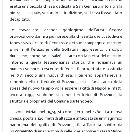
eretta una piccola chiesa dedicata a San Gennaro intorno alla
pietra sulla quale, secondo la tradizione, si diceva fosse stato
decapitato.
Le travagliate vicende geologiche dell’area flegrea
provocarono danni a più riprese alla chiesetta che custodiva e
teneva vivo il culto di Gennaro e dei suoi compagni di martirio.
E nel 1198 l’eruzione della Solfatara rappresentò un colpo
durissimo, anche se si salvò l’altare con la pietra del martirio.
Intorno a quella testimonianza storica, che richiamava un
numero sempre crescente di fedeli, fu progettata e costruita
nel XVI secolo una nuova chiesa. Il terreno apparteneva ai
canonici della cattedrale di Pozzuoli, ma a farsi carico della
spesa del nuovo tempio volle essere la città di Napoli e infatti,
ancora oggi, sebbene sita nel territorio di Pozzuoli, la
struttura è proprietà del Comune partenopeo.
I lavori, iniziati nel 1574, si conclusero nel 1580. La nuova
chiesa, posta a 120 metri di altezza e affacciata su un magnifico
panorama del golfo di Pozzuoli, fu affiancata subito da
un
convento
di una ventina di celle, che accolsero i Frati Minori