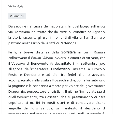
Visite: 6963
Santuari
Da secoli è nel cuore dei napoletani. In quel luogo sull’antica
via Domitiana, nel tratto che da Pozzuoli conduce ad Agnano,
la storia racconta gli ultimi momenti di vita di San Gennaro,
patrono amatissimo della città di Partenope.
Fu lì, a breve distanza dalla
Solfatara
in cui i Romani
collocavano il
Forum Vulcani
, ovvero la dimora di Vulcano, che
il Vescovo di Benevento fu decapitato il 19 settembre 305,
all’epoca dell’imperatore
Diocleziano
, insieme a Procolo,
Festo e Desiderio e ad altri tre fedeli che lo avevano
accompagnato nella visita a Pozzuoli e che, come lui, subirono
la prigione e la condanna a morte per volere del governatore
Dragonzio, persecutore di cristiani. E già nell’immediatezza di
quell’avvenimento, tra i cristiani che si premurarono di dare
sepoltura ai martiri in posti sicuri e di conservare alcune
ampolle del loro sangue, si manifestò il desiderio di
tramandarne nel tempo la memoria. Così, nell’VIII secolo fu