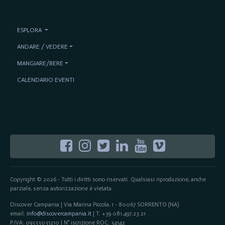
ESPLORA
ANDARE / VEDERE
MANGIARE/BERE
CALENDARIO EVENTI
Copyright © 2026 - Tutti i diritti sono riservati. Qualsiasi riproduzione, anche
parziale, senza autorizzazione è vietata.
Discover Campania | Via Marina Piccola, 1 - 80067 SORRENTO (NA)
email:
info@discovercampania.it
| T. +39 081.497.23.21
P.IVA: 09333031210 | N° iscrizione ROC: 34142