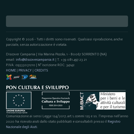
Copyright © 2026 - Tutti i diritti sono riservati. Qualsiasi riproduzione, anche
parziale, senza autorizzazione è vietata.
Discover Campania | Via Marina Piccola, 1 - 80067 SORRENTO (NA)
email:
info@discovercampania.it
| T. +39 081.497.23.21
P.IVA: 09333031210 | N° iscrizione ROC: 34142
HOME
|
PRIVACY
|
CREDITS
Comunicazione ai sensi Legge 124/2017, art.1, commi 125 e ss. l'impresa nell'anno
2020 ha ricevuto aiuti dallo stato pubblicati e consultabili presso il
Registro
Nazionale degli Aiuti
.