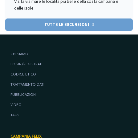
Visita via mare le località più belle della costa campana e
delle isole
TUTTE LE ESCURSIONI
CHI SIAMO
LOGIN/REGISTRATI
CODICE ETICO
TRATTAMENTO DATI
PUBBLICAZIONI
VIDEO
TAGS
CAMPANIA FELIX