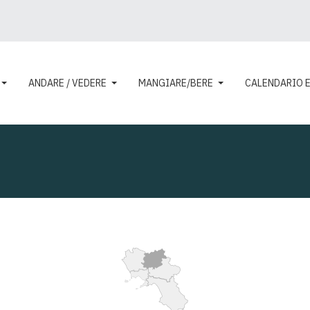
ANDARE / VEDERE
MANGIARE/BERE
CALENDARIO 
:
ESPLORA
IL TERRITORIO
SANNIO
IL TERRITORIO
Parchi 