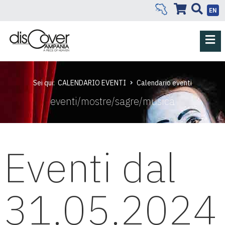
EN
Sei qui:
CALENDARIO EVENTI
Calendario eventi
eventi/mostre/sagre/musica
Eventi dal
31.05.2024