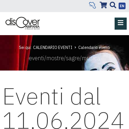
EN
Sei qui:
CALENDARIO EVENTI
Calendario eventi
eventi/mostre/sagre/musica
Eventi dal
11.06.2024