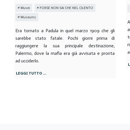
Musei
FORSE NON SAI CHE NEL CILENTO
Museums
A
a
Era tornato a Padula in quel marzo 1909 che gli
t
sarebbe stato fatale. Pochi giorni prima di
r
raggiungere la sua principale destinazione,
a
Palermo, dove la mafia era già avvisata e pronta
ad ucciderlo.
LEGGI TUTTO …