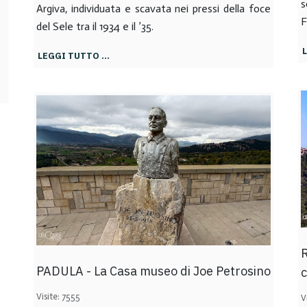
s
Argiva, individuata e scavata nei pressi della foce
F
o
del Sele tra il 1934 e il ’35.
LEGGI TUTTO …
PADULA - La Casa museo di Joe Petrosino
c
Visite: 7555
V