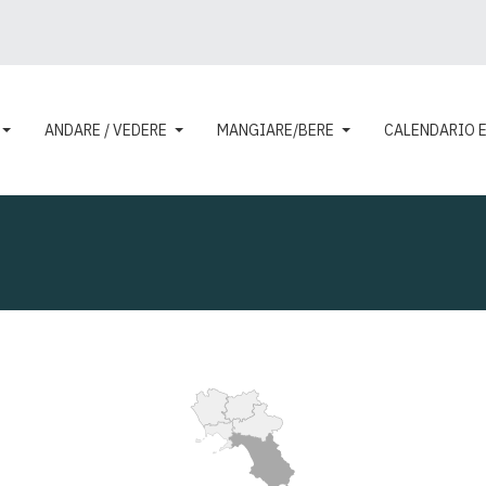
ANDARE / VEDERE
MANGIARE/BERE
CALENDARIO 
ui:
ESPLORA
IL TERRITORIO
CILENTO
ANDARE / VEDERE
M