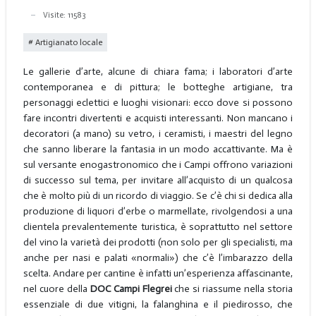
Visite: 11583
Artigianato locale
Le gallerie d’arte, alcune di chiara fama; i laboratori d’arte
contemporanea e di pittura; le botteghe artigiane, tra
personaggi eclettici e luoghi visionari: ecco dove si possono
fare incontri divertenti e acquisti interessanti. Non mancano i
decoratori (a mano) su vetro, i ceramisti, i maestri del legno
che sanno liberare la fantasia in un modo accattivante. Ma è
sul versante enogastronomico che i Campi offrono variazioni
di successo sul tema, per invitare all’acquisto di un qualcosa
che è molto più di un ricordo di viaggio. Se c’è chi si dedica alla
produzione di liquori d’erbe o marmellate, rivolgendosi a una
clientela prevalentemente turistica, è soprattutto nel settore
del vino la varietà dei prodotti (non solo per gli specialisti, ma
anche per nasi e palati «normali») che c’è l’imbarazzo della
scelta. Andare per cantine è infatti un’esperienza affascinante,
nel cuore della
DOC Campi Flegrei
che si riassume nella storia
essenziale di due vitigni, la falanghina e il piedirosso, che