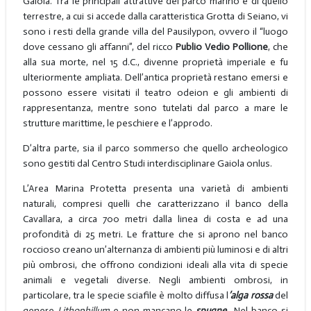
Gaiola. Tra le principali attrattive del parco marino e di quello
terrestre, a cui si accede dalla caratteristica Grotta di Seiano, vi
sono i resti della grande villa del Pausilypon, ovvero il “luogo
dove cessano gli affanni”, del ricco
Publio Vedio Pollione
, che
alla sua morte, nel 15 d.C., divenne proprietà imperiale e fu
ulteriormente ampliata. Dell’antica proprietà restano emersi e
possono essere visitati il teatro odeion e gli ambienti di
rappresentanza, mentre sono tutelati dal parco a mare le
strutture marittime, le peschiere e l’approdo.
D’altra parte, sia il parco sommerso che quello archeologico
sono gestiti dal Centro Studi interdisciplinare Gaiola onlus.
L’Area Marina Protetta presenta una varietà di ambienti
naturali, compresi quelli che caratterizzano il banco della
Cavallara, a circa 700 metri dalla linea di costa e ad una
profondità di 25 metri. Le fratture che si aprono nel banco
roccioso creano un’alternanza di ambienti più luminosi e di altri
più ombrosi, che offrono condizioni ideali alla vita di specie
animali e vegetali diverse. Negli ambienti ombrosi, in
particolare, tra le specie sciafile è molto diffusa l
’alga
rossa
del
genere
Lithophillum
e non mancano le
spugne.
. Nel banco si