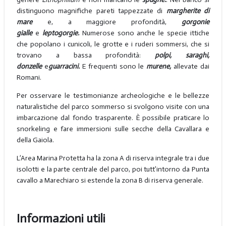
distinguono magnifiche pareti tappezzate di
margherite di
mare
e, a maggiore profondità,
gorgonie
gialle
e
leptogorgie.
Numerose sono anche le specie ittiche
che popolano i cunicoli, le grotte e i ruderi sommersi, che si
trovano a bassa profondità:
polpi, saraghi,
donzelle
e
guarracini.
E frequenti sono le
murene,
allevate dai
Romani.
Per osservare le testimonianze archeologiche e le bellezze
naturalistiche del parco sommerso si svolgono visite con una
imbarcazione dal fondo trasparente. È possibile praticare lo
snorkeling e fare immersioni sulle secche della Cavallara e
della Gaiola.
L’Area Marina Protetta ha la zona A di riserva integrale tra i due
isolotti e la parte centrale del parco, poi tutt’intorno da Punta
cavallo a Marechiaro si estende la zona B di riserva generale.
Informazioni utili