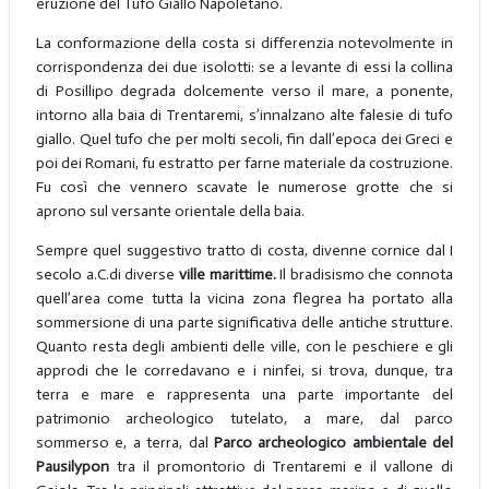
eruzione del Tufo Giallo Napoletano.
La conformazione della costa si differenzia notevolmente in
corrispondenza dei due isolotti: se a levante di essi la collina
di Posillipo degrada dolcemente verso il mare, a ponente,
intorno alla baia di Trentaremi, s’innalzano alte falesie di tufo
giallo. Quel tufo che per molti secoli, fin dall’epoca dei Greci e
poi dei Romani, fu estratto per farne materiale da costruzione.
Fu così che vennero scavate le numerose grotte che si
aprono sul versante orientale della baia.
Sempre quel suggestivo tratto di costa, divenne cornice dal I
secolo a.C.di diverse
ville marittime.
Il bradisismo che connota
quell’area come tutta la vicina zona flegrea ha portato alla
sommersione di una parte significativa delle antiche strutture.
Quanto resta degli ambienti delle ville, con le peschiere e gli
approdi che le corredavano e i ninfei, si trova, dunque, tra
terra e mare e rappresenta una parte importante del
patrimonio archeologico tutelato, a mare, dal parco
sommerso e, a terra, dal
Parco archeologico ambientale del
Pausilypon
tra il promontorio di Trentaremi e il vallone di