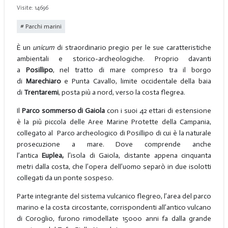
Visite: 14696
Parchi marini
È un
unicum
di straordinario pregio per le sue caratteristiche
ambientali e storico-archeologiche. Proprio davanti
a
Posillipo
, nel tratto di mare compreso tra il borgo
di
Marechiaro
e Punta Cavallo, limite occidentale della baia
di
Trentaremi
, posta più a nord, verso la costa flegrea.
Il
Parco sommerso di Gaiola
con i suoi 42 ettari di estensione
è la più piccola delle Aree Marine Protette della Campania,
collegato al Parco archeologico di Posillipo di cui è la naturale
prosecuzione a mare. Dove comprende anche
l’antica
Euplea,
l’isola di Gaiola, distante appena cinquanta
metri dalla costa, che l’opera dell’uomo separò in due isolotti
collegati da un ponte sospeso.
Parte integrante del sistema vulcanico flegreo, l’area del parco
marino e la costa circostante, corrispondenti all’antico vulcano
di Coroglio, furono rimodellate 15000 anni fa dalla grande