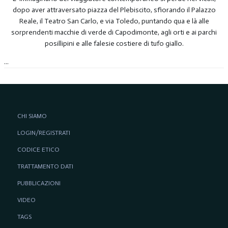
dopo aver attraversato piazza del Plebiscito, sfiorando il Palazzo
Reale, il Teatro San Carlo, e via Toledo, puntando qua e là alle
sorprendenti macchie di verde di Capodimonte, agli orti e ai parchi
posillipini e alle falesie costiere di tufo giallo.
...
CHI SIAMO
LOGIN/REGISTRATI
CODICE ETICO
TRATTAMENTO DATI
PUBBLICAZIONI
VIDEO
TAGS