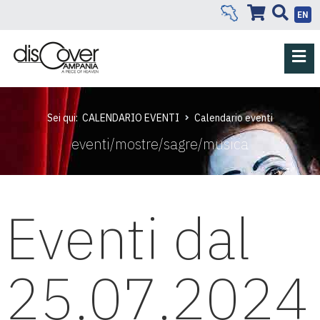
EN
Sei qui:
CALENDARIO EVENTI
Calendario eventi
eventi/mostre/sagre/musica
Eventi dal
25.07.2024