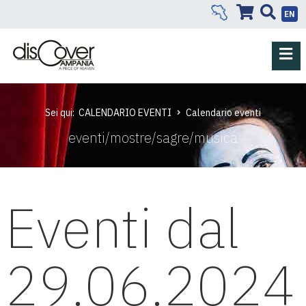
EN
Sei qui:
CALENDARIO EVENTI
Calendario eventi
eventi/mostre/sagre/musica
Eventi dal
29.06.2024