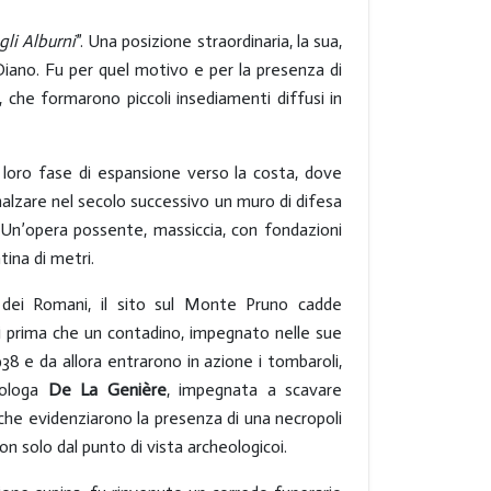
li Alburni
”. Una posizione straordinaria, la sua,
i Diano. Fu per quel motivo e per la presenza di
, che formarono piccoli insediamenti diffusi in
a loro fase di espansione verso la costa, dove
nalzare nel secolo successivo un muro di difesa
ni. Un’opera possente, massiccia, con fondazioni
tina di metri.
 dei Romani, il sito sul Monte Pruno cadde
li prima che un contadino, impegnato nelle sue
38 e da allora entrarono in azione i tombaroli,
eologa
De La Genière
, impegnata a scavare
che evidenziarono la presenza di una necropoli
non solo dal punto di vista archeologicoi.