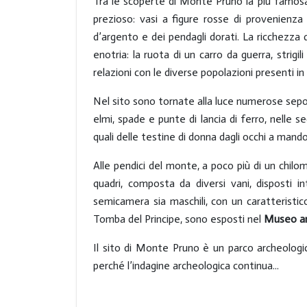
Tra le scoperte di Monte Pruno la più famos
prezioso: vasi a figure rosse di provenienz
d’argento e dei pendagli dorati. La ricchezza de
enotria: la ruota di un carro da guerra, strig
relazioni con le diverse popolazioni presenti i
Nel sito sono tornate alla luce numerose sepol
elmi, spade e punte di lancia di ferro, nelle 
quali delle testine di donna dagli occhi a mandor
Alle pendici del monte, a poco più di un chilom
quadri, composta da diversi vani, disposti i
semicamera sia maschili, con un caratteristico 
Tomba del Principe, sono esposti nel
Museo arc
Il sito di Monte Pruno è un parco archeologic
perché l’indagine archeologica continua...