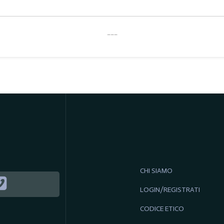
___
CHI SIAMO
LOGIN/REGISTRATI
CODICE ETICO