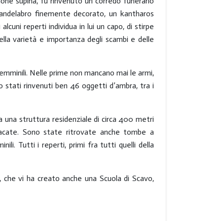
zione supina, fu rinvenuto un corredo funerario
 candelabro finemente decorato, un kantharos
lcuni reperti individua in lui un capo, di stirpe
della varietà e importanza degli scambi e delle
femminili. Nelle prime non mancano mai le armi,
o stati rinvenuti ben 46 oggetti d’ambra, tra i
una struttura residenziale di circa 400 metri
ntonacate. Sono state ritrovate anche tombe a
i. Tutti i reperti, primi fra tutti quelli della
i, che vi ha creato anche una Scuola di Scavo,