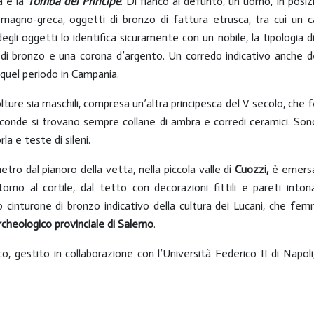
a è la
Tomba del Principe
. Di fianco al defunto, un uomo, in posi
a magno-greca, oggetti di bronzo di fattura etrusca, tra cui un
gli oggetti lo identifica sicuramente con un nobile, la tipologia di a
ili di bronzo e una corona d’argento. Un corredo indicativo anche 
n quel periodo in Campania.
ture sia maschili, compresa un’altra principesca del V secolo, che 
seconde si trovano sempre collane di ambra e corredi ceramici. Son
la e teste di sileni.
etro dal pianoro della vetta, nella piccola valle di
Cuozzi,
è emersa 
ntorno al cortile, dal tetto con decorazioni fittili e pareti i
cinturone di bronzo indicativo della cultura dei Lucani, che femminil
heologico provinciale di Salerno
.
o, gestito in collaborazione con l’Università Federico II di Napol