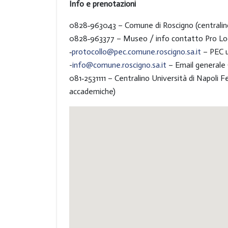
Info e prenotazioni
0828‑963043 – Comune di Roscigno (centralino 
0828‑963377 – Museo / info contatto Pro Loco 
‑
protocollo@pec.comune.roscigno.sa.it
– PEC u
-
info@comune.roscigno.sa.it
– Email generale 
081‑2531111 – Centralino Università di Napoli Fe
accademiche)