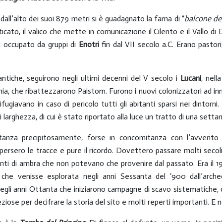
 dall’alto dei suoi 879 metri si è guadagnato la fama di “
balcone deg
rticato, il valico che mette in comunicazione il Cilento e il Vallo d
u occupato da gruppi di
Enotri
fin dal VII secolo a.C. Erano pastori
 antiche, seguirono negli ultimi decenni del V secolo i
Lucani
, nell
nia, che ribattezzarono Paistom. Furono i nuovi colonizzatori ad in
ifugiavano in caso di pericolo tutti gli abitanti sparsi nei dintor
 larghezza, di cui è stato riportato alla luce un tratto di una settan
stanza precipitosamente, forse in concomitanza con l’avvento
persero le tracce e pure il ricordo. Dovettero passare molti seco
nti di ambra che non potevano che provenire dal passato. Era il 19
che venisse esplorata negli anni Sessanta del ‘900 dall’arch
egli anni Ottanta che iniziarono campagne di scavo sistematiche, 
ziose per decifrare la storia del sito e molti reperti importanti. E 