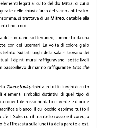
lementi legati al culto del dio Mitra, di cui si
gurate nelle chiavi d’arco del vicino anfiteatro.
 Insomma, si trattava di un
Mitreo
, databile alla
unti fino a noi.
mera del santuario sotterraneo, composto da una
e con dei lucernari. La volta di colore giallo
tellato. Sui lati lunghi della sala si trovano dei
ali. I dipinti murali raffiguravano i sette livelli
 un bassorilievo di marmo raffigurante
Eros che
ella
Tauroctonia,
dipinta in tutti i luoghi di culto
i elementi simbolici distintivi di quel tipo di
’abito orientale rosso bordato di verde e d’oro e
crificale bianco, il cui occhio esprime tutto il
a c’è il Sole, con il mantello rosso e il corvo, a
o è affrescata sulla lunetta della parete a est.