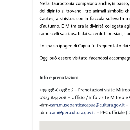
Nella Tauroctonia compaiono anche, in basso, a
del dipinto si trovano i tre animali simbolici c
Cautes, a sinistra, con la fiaccola sollevata 
d’autunno. E Mitra era la divinità collegata agl
ramoscelli sacri, usati dai sacerdoti persiani, son
Lo spazio ipogeo di Capua fu frequentato dai se
Oggi può essere visitato facendosi accompagnar
Info e prenotazioni
+39 338‑6353806 – Prenotazioni visite Mitreo 
0823‑844206 – Ufficio / info visite Mitreo e Ci
‑drm‑
cam.museoanticacapua@cultura.gov.it
– 
‑drm‑
cam@pec.cultura.gov.it
– PEC ufficiale (