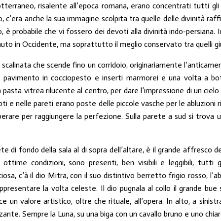
otterraneo, risalente all’epoca romana, erano concentrati tutti gli e
c’era anche la sua immagine scolpita tra quelle delle divinità raffi
o, è probabile che vi fossero dei devoti alla divinità indo-persiana.
venuto in Occidente, ma soprattutto il meglio conservato tra quelli gi
na scalinata che scende fino un corridoio, originariamente l’antica
n pavimento in cocciopesto e inserti marmorei e una volta a bott
pasta vitrea rilucente al centro, per dare l’impressione di un cielo s
i e nelle pareti erano poste delle piccole vasche per le abluzioni ritu
uperare per raggiungere la perfezione. Sulla parete a sud si trova
di fondo della sala al di sopra dell’altare, è il grande affresco d
ottime condizioni, sono presenti, ben visibili e leggibili, tutti gl
osa, c’à il dio Mitra, con il suo distintivo berretto frigio rosso, l
resentare la volta celeste. Il dio pugnala al collo il grande bue sa
 un valore artistico, oltre che rituale, all’opera. In alto, a sinistr
zzante. Sempre la Luna, su una biga con un cavallo bruno e uno chiar