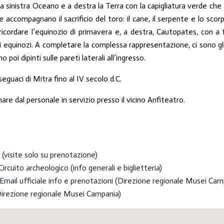
 sinistra Oceano e a destra la Terra con la capigliatura verde che
he accompagnano il sacrificio del toro: il cane, il serpente e lo sc
a ricordare l’equinozio di primavera e, a destra, Cautopates, con a
i equinozi. A completare la complessa rappresentazione, ci sono gli s
o poi dipinti sulle pareti laterali all’ingresso.
guaci di Mitra fino al IV secolo d.C.
e dal personale in servizio presso il vicino Anfiteatro.
(visite solo su prenotazione)
rcuito archeologico (info generali e biglietteria)
Email ufficiale info e prenotazioni (Direzione regionale Musei Ca
Direzione regionale Musei Campania)