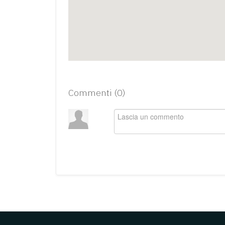
Commenti (
0
)