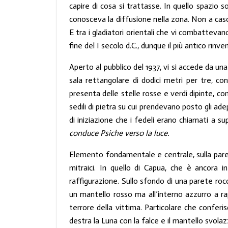
capire di cosa si trattasse. In quello spazio s
conosceva la diffusione nella zona. Non a caso, 
E tra i gladiatori orientali che vi combattevan
fine del I secolo d.C., dunque il più antico rin
Aperto al pubblico del 1937, vi si accede da u
sala rettangolare di dodici metri per tre, co
presenta delle stelle rosse e verdi dipinte, con 
sedili di pietra su cui prendevano posto gli adept
di iniziazione che i fedeli erano chiamati a s
conduce Psiche verso la luce.
Elemento fondamentale e centrale, sulla parete 
mitraici. In quello di Capua, che è ancora in 
raffigurazione. Sullo sfondo di una parete rocci
un mantello rosso ma all’interno azzurro a rapp
terrore della vittima. Particolare che conferisce
destra la Luna con la falce e il mantello svola