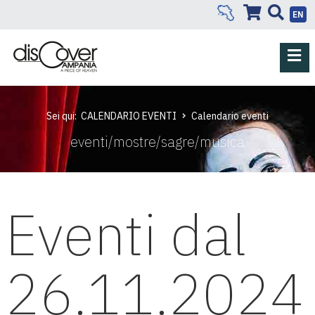
EN
Sei qui:
CALENDARIO EVENTI
Calendario eventi
eventi/mostre/sagre/musica
Eventi dal
26.11.2024