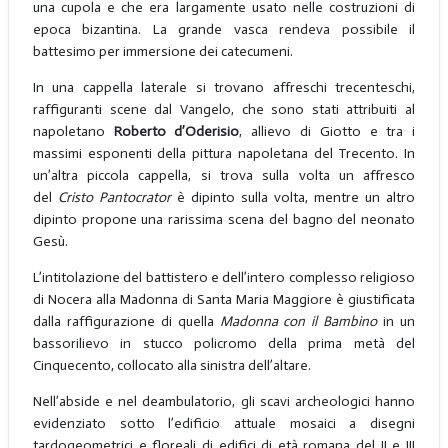
una cupola e che era largamente usato nelle costruzioni di
epoca bizantina. La grande vasca rendeva possibile il
battesimo per immersione dei catecumeni.
In una cappella laterale si trovano affreschi trecenteschi,
raffiguranti scene dal Vangelo, che sono stati attribuiti al
napoletano
Roberto d’Oderisio
, allievo di Giotto e tra i
massimi esponenti della pittura napoletana del Trecento. In
un’altra piccola cappella, si trova sulla volta un affresco
del
Cristo Pantocrator
è dipinto sulla volta, mentre un altro
dipinto propone una rarissima scena del bagno del neonato
Gesù.
L’intitolazione del battistero e dell’intero complesso religioso
di Nocera alla Madonna di Santa Maria Maggiore è giustificata
dalla raffigurazione di quella
Madonna con il Bambino
in un
bassorilievo in stucco policromo della prima metà del
Cinquecento, collocato alla sinistra dell’altare.
Nell’abside e nel deambulatorio, gli scavi archeologici hanno
evidenziato sotto l’edificio attuale mosaici a disegni
tardogeometrici e floreali di edifici di età romana del II e III