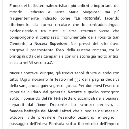
E uno dei battisteri paleocristiani più antichi e importanti del
mondo. Dedicato a Santa Maria Maggiore, ma più
frequentemente indicato come “
La Rotonda
”, facendo
riferimento alla forma circolare che lo contraddistingue,
evidenziandolo tra tutte le altre strutture vicine che
compongono il complesso monumentale della località San
Clemente, a
Nocera Superiore
. Nei pressi del sito dove
sorgeva il preesistente foro della Nuceria romana, tra le
principali città della Campania e con una storia già molto antica,
iniziata nel VII secolo a.C.
Nuceria contava, dunque, già tredici secoli di vita quando con
tutto l’Agro nocerino fu teatro nel 552 della pagina decisiva
della sanguinosa guerra greco-gotica. Per due mesi l’esercito
imperiale guidato dal generale
Narsete
e quello ostrogoto
sotto il comando del
re Teia
stettero accampati nella pianura,
separati dal fiume Draconte. Lo scontro decisivo, la
famosa
battaglia dei Monti Lattari
, che si svolse nel mese di
ottobre, vide prevalere l’esercito bizantino e segnò il
passaggio dell’intera Penisola sotto il controllo dell’Impero