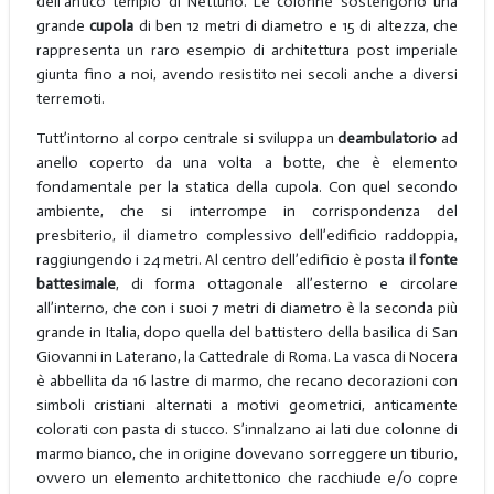
dell’antico tempio di Nettuno. Le colonne sostengono una
grande
cupola
di ben 12 metri di diametro e 15 di altezza, che
rappresenta un raro esempio di architettura post imperiale
giunta fino a noi, avendo resistito nei secoli anche a diversi
terremoti.
Tutt’intorno al corpo centrale si sviluppa un
deambulatorio
ad
anello coperto da una volta a botte, che è elemento
fondamentale per la statica della cupola. Con quel secondo
ambiente, che si interrompe in corrispondenza del
presbiterio, il diametro complessivo dell’edificio raddoppia,
raggiungendo i 24 metri. Al centro dell’edificio è posta
il fonte
battesimale
, di forma ottagonale all’esterno e circolare
all’interno, che con i suoi 7 metri di diametro è la seconda più
grande in Italia, dopo quella del battistero della basilica di San
Giovanni in Laterano, la Cattedrale di Roma. La vasca di Nocera
è abbellita da 16 lastre di marmo, che recano decorazioni con
simboli cristiani alternati a motivi geometrici, anticamente
colorati con pasta di stucco. S’innalzano ai lati due colonne di
marmo bianco, che in origine dovevano sorreggere un tiburio,
ovvero un elemento architettonico che racchiude e/o copre