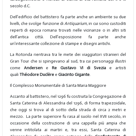
secolo d.C.
Dell’edificio del battistero fa parte anche un ambiente su due
livelli, che svolge funzione di
Antiquarium
, in cui sono custoditi
reperti di epoca romana trovati nelle vicinanze o in altri siti
dell’antica città. Dell’esposizione fa parte anche
un’interessante collezione di stampe e disegni antichi.
La Rotonda rientrava tra le mete dei viaggiatori stranieri del
Gran Tour che si spingevano al sud, tra cui personaggi illustri
come
Andersen
e
Re Gustavo VI di Svezia
e artisti
quali
Théodore Duclère
e
Giacinto Gigante
.
Il Complesso Monumentale di Santa Maria Maggiore
Accanto al battistero, nel 1296 fu costruita la Congregazione di
Santa Caterina di Alessandria del 1296, di forma trapezoidale,
che oggi si trova al di sotto della strada di circa 2 metri e
mezzo. La parte superiore fu rasa al suolo nel XVII secolo, in
occasione della costruzione di una cappella più ampia che
venne intitolata ai martiri e, tra essi, Santa Caterina di