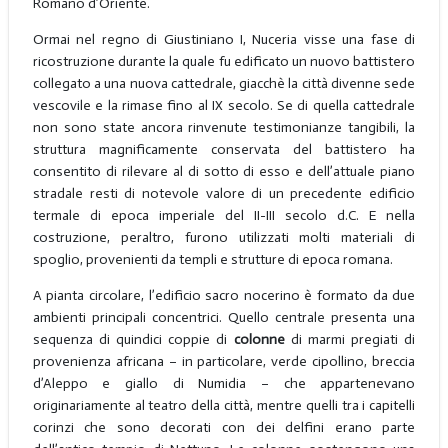
Romano d’Oriente.
Ormai nel regno di Giustiniano I, Nuceria visse una fase di
ricostruzione durante la quale fu edificato un nuovo battistero
collegato a una nuova cattedrale, giacchè la città divenne sede
vescovile e la rimase fino al IX secolo. Se di quella cattedrale
non sono state ancora rinvenute testimonianze tangibili, la
struttura magnificamente conservata del battistero ha
consentito di rilevare al di sotto di esso e dell’attuale piano
stradale resti di notevole valore di un precedente edificio
termale di epoca imperiale del II-III secolo d.C. E nella
costruzione, peraltro, furono utilizzati molti materiali di
spoglio, provenienti da templi e strutture di epoca romana.
A pianta circolare, l’edificio sacro nocerino è formato da due
ambienti principali concentrici. Quello centrale presenta una
sequenza di quindici coppie di
colonne
di marmi pregiati di
provenienza africana – in particolare, verde cipollino, breccia
d’Aleppo e giallo di Numidia – che appartenevano
originariamente al teatro della città, mentre quelli tra i capitelli
corinzi che sono decorati con dei delfini erano parte