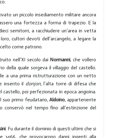
co.
ivato un piccolo insediamento militare ancora
assero una fortezza a forma di trapezio. E la
ieci semitorri, a racchiudere un’area in vetta
 loro, cultori devoti dell’arcangelo, a legare la
scelto come patrono.
ruito nell’XI secolo dai
Normanni
, che vollero
no della quale sorgeva il villaggio del castello.
de a una prima ristrutturazione con un netto
 inserito il
donjon
, l’alta torre di difesa che
l castello, poi perfezionata in epoca angioina.
el suo primo feudatario,
Aldoino
, appartenente
lo conservò nel tempo fino all’estinzione del
ini
. Fu durante il dominio di questi ultimi che si
e 1466, che provocarono danni ingenti alla