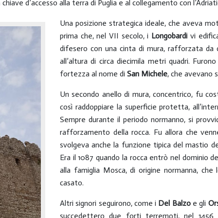
 chiave d’accesso alla terra di Puglia e al collegamento con l’Adriati
Una posizione strategica ideale, che aveva mot
prima che, nel VII secolo, i
Longobardi
vi edific
difesero con una cinta di mura, rafforzata da d
all’altura di circa diecimila metri quadri. Furono
fortezza al nome di
San Michele
, che avevano 
Un secondo anello di mura, concentrico, fu cost
così raddoppiare la superficie protetta, all’inter
Sempre durante il periodo normanno, si provvi
rafforzamento della rocca. Fu allora che venne
svolgeva anche la funzione tipica del mastio de
Era il 1087 quando la rocca entrò nel dominio d
alla famiglia Mosca, di origine normanna, che 
casato.
Altri signori seguirono, come i
Del Balzo
e gli
Ors
succedettero due forti terremoti, nel 1456 