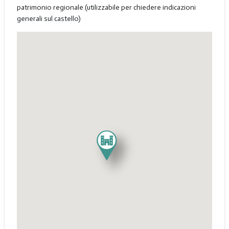
patrimonio regionale (utilizzabile per chiedere indicazioni
generali sul castello)