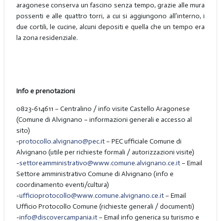
aragonese conserva un fascino senza tempo, grazie alle mura
possenti e alle quattro torri, a cui si aggiungono all’interno, i
due cortili, le cucine, alcuni depositi e quella che un tempo era
la zona residenziale.
Info e prenotazioni
0823‑614611 – Centralino / info visite Castello Aragonese
(Comune di Alvignano – informazioni generali e accesso al
sito)
‑
protocollo.alvignano@pec.it
– PEC ufficiale Comune di
Alvignano (utile per richieste formali / autorizzazioni visite)
-
settoreamministrativo@www.comune.alvignano.ce.it
– Email
Settore amministrativo Comune di Alvignano (info e
coordinamento eventi/cultura)
-
ufficioprotocollo@www.comune.alvignano.ce.it
– Email
Ufficio Protocollo Comune (richieste generali / documenti)
-
info@discovercampania.it
– Email info generica su turismo e