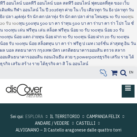
ทีวี ออนไลน์ บอล
ทีวี ออนไลน์ บอล สด
ทีวี ออนไลน์ ฟุตบอล
ที่สุด ของ เว็บ
เดิมพัน กีฬา ออนไลน์ ใน ปี 2026
ทุก ค่าย ใน เว็บ เดียว
ทุก วัน ยิง ปลา
ทุก วัน
ยิง ปลา apk
ทุ่ง รัก นัก ตก ปลา
ทุ่ง รัก นัก ตก ปลา ค่าย ไหน
ทุน 10 รับ 100
ทุน
20 รับ 100
ทุน 500
ทุน 500 บา คา ร่า
ทุน 500 บา คา ร่าบา คา ร่า โปร โม ชั่
น 100
ทุน เล่น ฟรี
ทุน เล่น สล็อต ฟรี
ทุน น้อย 10 รับ 100
ทุน น้อย 20 รับ
100
ทุน น้อย แตก ง่าย
ทุน น้อย ฝาก 10 รับ 100
ทุน น้อย ฝาก 20 รับ 100
ทุน
น้อย รับ 100
ทุน น้อย สล็อต
ทุน บา คา ร่า ฟรี
ทู ป เมท เวอร์ชั่น ล่าสุด
ทู อิน วัน
ผล บอล สด
ธนาคาร กรุงเทพ บัตร เครดิต
ธนาคารออมสิน ตรวจ สลาก
ออมสิน
ธนาคารออมสิน ถอนเงิน
ธีม สวย ๆ powerpoint
ธุรกิจ เสริม ราย ได้
ธุรกิจ เสริม สร้าง ราย ได้
ธุรกิจ คา สิ โน ออนไลน์
EN
Sei qui:
ESPLORA
IL TERRITORIO
CAMPANIA FELIX
ANDARE / VEDERE
CASTELLI
ALVIGNANO – Il Castello aragonese dalle quattro torri