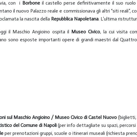
avia, con i
Borbone
il castello perse definitivamente il suo ruolo 
tano il nuovo Palazzo reale e commissionava gli altri “siti reali”, 
roclamata la nascita della
Repubblica Napoletana
. L’ultima ristrutt
ggi il Maschio Angioino ospita il
Museo Civico
, la cui visita 
iano sono esposte importanti opere di grandi maestri dal Quattr
oni sul Maschio Angioino / Museo Civico di Castel Nuovo
(biglietti,
tistico del Comune di Napoli
(per info dettagliate su spazi, percorsi
le
per prenotazioni gruppi, scuole o itinerari museali (richiesta pre