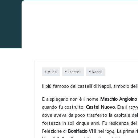
Musei
I castelli
Napoli
Il più famoso dei castelli di Napoli, simbolo della
E a spiegarlo non è il nome
Maschio Angioino
quando fu costruito:
Castel Nuovo
. Era il 12
dove aveva da poco trasferito la capitale de
fortezza in soli cinque anni. Fu residenza de
l’elezione di
Bonifacio VIII
nel 1294. La prima ri