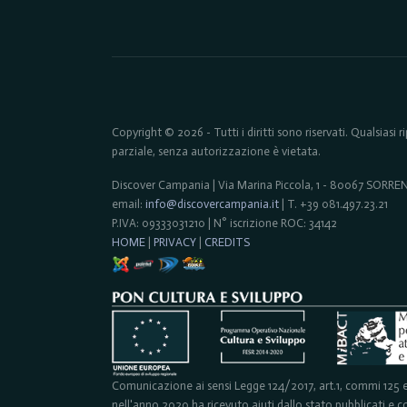
Copyright © 2026 - Tutti i diritti sono riservati. Qualsiasi
parziale, senza autorizzazione è vietata.
Discover Campania | Via Marina Piccola, 1 - 80067 SORR
email:
info@discovercampania.it
| T. +39 081.497.23.21
P.IVA: 09333031210 | N° iscrizione ROC: 34142
HOME
|
PRIVACY
|
CREDITS
Comunicazione ai sensi Legge 124/2017, art.1, commi 125 e 
nell'anno 2020 ha ricevuto aiuti dallo stato pubblicati e con