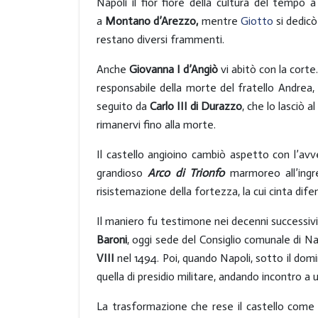
Napoli il fior fiore della cultura del tempo
a
Montano d’Arezzo,
mentre
Giotto
si dedicò
restano diversi frammenti.
Anche
Giovanna I d’Angiò
vi abitò con la corte
responsabile della morte del fratello Andrea,
seguito da
Carlo III di Durazzo
, che lo lasciò al
rimanervi fino alla morte.
Il castello angioino cambiò aspetto con l’av
grandioso
Arco di Trionfo
marmoreo all’ingr
risistemazione della fortezza, la cui cinta di
Il maniero fu testimone nei decenni successivi
Baroni
, oggi sede del Consiglio comunale di N
VIII
nel 1494. Poi, quando Napoli, sotto il do
quella di presidio militare, andando incontro 
La trasformazione che rese il castello come lo