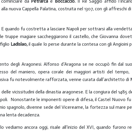
 a cominciare da
Petrarca
e
Boccaccio.
Il Re Saggio affidò l’incar
 alla nuova Cappella Palatina, costruita nel 1307, con gli affreschi d
. E quando fu costretta a lasciare Napoli per sottrarsi alla vendet
 le truppe magiare saccheggiarono il castello, che Giovanna dovett
 figlio
Ladislao,
il quale lo perse durante la contesa con gli Angioini p
vento degli Aragonesi. Alfonso d’Aragona se ne occupò fin dal suo
esso del maniero, opera corale dei maggiori artisti del tempo, 
fensiva fu notevolmente rafforzata, venne curata dall’architetto di
 delle vicissitudini della dinastia aragonese. E la congiura del 148
apoli. Nonostante le imponenti opere di difesa, il Castel Nuovo fu
minio spagnolo, divenne sede del Vicereame, la fortezza sul mare p
a una lenta decadenza.
 vediamo ancora oggi, risale all’inizio del XVI, quando furono rea