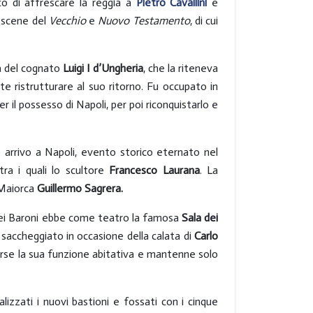
ico di affrescare la reggia a
Pietro Cavallini
e
i scene del
Vecchio
e
Nuovo Testamento
, di cui
ta del cognato
Luigi I d’Ungheria
, che la riteneva
e ristrutturare al suo ritorno. Fu occupato in
er il possesso di Napoli, per poi riconquistarlo e
 arrivo a Napoli, evento storico eternato nel
tra i quali lo scultore
Francesco Laurana
. La
 Maiorca
Guillermo
Sagrera.
5 dei Baroni ebbe come teatro la famosa
Sala dei
 saccheggiato in occasione della calata di
Carlo
erse la sua funzione abitativa e mantenne solo
lizzati i nuovi bastioni e fossati con i cinque