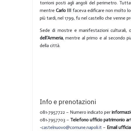
torrioni posti agli angoli del perimetro. Tutt
mentre
Carlo III
faceva edificare non molto lon
più tardi, nel 1799, fu nel castello che venne p
Sede di mostre e manifestazioni culturali, o
dell’Armeria
, mentre al primo e al secondo p
della città.
Info e prenotazioni
081‑7957722 – Numero indicato per
informazi
081‑7957703 –
Telefono ufficio patrimonio ar
-
castelnuovo@comune.napoli.it
–
Email ufficia