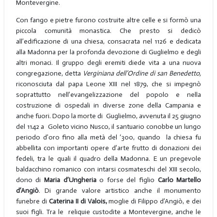
Montevergine.
Con fango e pietre furono costruite altre celle e si formò una
piccola comunità monastica. Che presto si dedicò
all’edificazione di una chiesa, consacrata nel 1126 e dedicata
alla Madonna per la profonda devozione di Guglielmo e degli
altri monaci. Il gruppo degli eremiti diede vita a una nuova
congregazione, detta
Verginiana dell’Ordine di san Benedetto,
riconosciuta dal papa Leone XIII nel 1879, che si impegnò
soprattutto nell’evangelizzazione del popolo e nella
costruzione di ospedali in diverse zone della Campania e
anche fuori. Dopo la morte di Guglielmo, avvenuta il 25 giugno
del 1142 a Goleto vicino Nusco, il santuario conobbe un lungo
periodo d’oro fino alla metà del ‘300, quando la chiesa fu
abbellita con importanti opere d’arte frutto di donazioni dei
fedeli, tra le quali il quadro della Madonna. E un pregevole
baldacchino romanico con intarsi cosmateschi del XIII secolo,
dono di
Maria d’Ungheria
o forse del figlio
Carlo Martello
d’Angiò
. Di grande valore artistico anche il monumento
funebre di
Caterina II di Valois,
moglie di Filippo d’Angiò, e dei
suoi figli. Tra le reliquie custodite a Montevergine, anche le