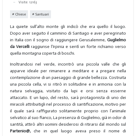
Visite: 12163
Chiese
Santuari
La quiete sull’alto monte gli indicò che era quello il luogo.
Dopo aver seguito il cammino di Santiago e aver peregrinato
in Italia con il sogno di raggiungere Gerusalemme,
Guglielmo
da Vercelli
raggiunse l’Irpinia e sentì un forte richiamo verso
quella montagna coperta di boschi.
Inoltrandosi nel verde, incontrò una piccola valle che gli
apparve ideale per rimanere a meditare e a pregare nella
contemplazione di un paesaggio di grande bellezza. Costruita
una piccola cella, vi si ritirò in solitudine e in armonia con la
natura selvaggia, visitato da lupi e orsi senza esserne
attaccato. E un lupo, del resto, sarà protagonista di uno dei
miracoli attribuitigli nel processo di santificazione, motivo per
il quale sarà raffigurato solitamente proprio con l’animale
selvatico al suo fianco, La presenza di Guglielmo, già in odor di
santità, attirò altri uomini desiderosi di ritirarsi dal mondo sul
Partenio@,
che in quel luogo aveva preso il nome di