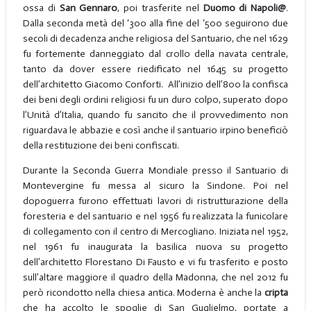
ossa di
San Gennaro
, poi trasferite nel
Duomo di Napoli@
.
Dalla seconda metà del ‘300 alla fine del ‘500 seguirono due
secoli di decadenza anche religiosa del Santuario, che nel 1629
fu fortemente danneggiato dal crollo della navata centrale,
tanto da dover essere riedificato nel 1645 su progetto
dell’architetto Giacomo Conforti. All’inizio dell’800 la confisca
dei beni degli ordini religiosi fu un duro colpo, superato dopo
l’Unità d’Italia, quando fu sancito che il provvedimento non
riguardava le abbazie e così anche il santuario irpino beneficiò
della restituzione dei beni confiscati.
Durante la Seconda Guerra Mondiale presso il Santuario di
Montevergine fu messa al sicuro la Sindone. Poi nel
dopoguerra furono effettuati lavori di ristrutturazione della
foresteria e del santuario e nel 1956 fu realizzata la funicolare
di collegamento con il centro di Mercogliano. Iniziata nel 1952,
nel 1961 fu inaugurata la basilica nuova su progetto
dell’architetto Florestano Di Fausto e vi fu trasferito e posto
sull’altare maggiore il quadro della Madonna, che nel 2012 fu
però ricondotto nella chiesa antica. Moderna è anche la
cripta
che ha accolto le spoglie di San Guglielmo, portate a