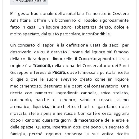
MANGIARE / BERE
E’ il gesto tradizionale dell’ospitalità a Tramonti e in Costiera
Amalfitana: offrire un bicchierino di rosolio rigorosamente
fatto in casa. Un liquore scuro, abbastanza denso, dolce e
molto speziato, dal gusto particolare, inconfondibile.
Un concerto di sapori è la definizione usata da secoli per
descriverlo, da cui è derivato il nome del liquore più famoso
della costiera dopo il limoncello, il
Concerto
appunto. La sua
origine è a
Tramonti
, nella cucina del Conservatorio dei Santi
Giuseppe e Teresa di
Pucara,
dove fu messa a punto la ricetta
di quello che le suore avevano creato come un liquore
medicamentoso, destinato alle ospiti del conservatorio. Una
ricetta con numerosi ingredienti: cannella, anice stellato,
coriandolo, bacche di ginepro, sandalo rosso, calamo
aromatico, liquirizia, finocchietto, chiodi di garofano, noce
moscata, stella alpina e mentuccia. Con caffè e orzo, aggiunti
dopo i canonici quaranta giorni di macerazione delle erbe e
delle spezie. Queste, inserite in dosi che sono un segreto di
famiglia, perché ognuno conserva la sua antica ricetta