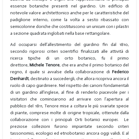
essenze botaniche presenti nel giardino. Un edificio di
notevole valore architettonico anche per le caratteristiche del
padiglione interno, come la volta a sesto ribassato con
semicolonne doriche che costituiscono un unicum con i pilastri
a sezione quadrata inglobati nella base rettangolare.
Ad occuparsi dell’allestimento del giardino fin dal 1810,
secondo rigorosi criteri scientifici finalizzati alle attività di
ricerca tipiche di un orto botanico, fu il primo
direttore,
Michele Tenore
, che era anche il primo botanico del
regno, il quale si avvalse della collaborazione di
Federico
Denhardt
, destinato a succedergli, che allora ricopriva ancora il
ruolo di capo giardiniere. Nel rispetto dei canoni fondamentali
di un giardino all’inglese, al fine di renderlo piacevole per i
visitatori che cominciarono ad arrivare con l’apertura al
pubblico del 1811, Tenore mise a coltura le più svariate specie
di piante, comprese molte di origine tropicale, ottenute dalla
collaborazione con i principali Orti botanici europei. Le
preziose collezioni furono impiantate secondo criteri
tassonomici, ecologici ed etnobotanici ancora oggi validi. E al