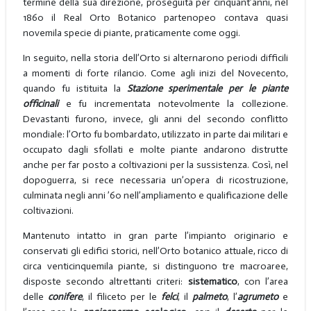
termine della sua direzione, proseguita per cinquant’anni, nel
1860 il Real Orto Botanico partenopeo contava quasi
novemila specie di piante, praticamente come oggi.
In seguito, nella storia dell’Orto si alternarono periodi difficili
a momenti di forte rilancio. Come agli inizi del Novecento,
quando fu istituita la
Stazione sperimentale per le piante
officinali
e fu incrementata notevolmente la collezione.
Devastanti furono, invece, gli anni del secondo conflitto
mondiale: l’Orto fu bombardato, utilizzato in parte dai militari e
occupato dagli sfollati e molte piante andarono distrutte
anche per far posto a coltivazioni per la sussistenza. Così, nel
dopoguerra, si rece necessaria un’opera di ricostruzione,
culminata negli anni ’60 nell’ampliamento e qualificazione delle
coltivazioni.
Mantenuto intatto in gran parte l’impianto originario e
conservati gli edifici storici, nell’Orto botanico attuale, ricco di
circa venticinquemila piante, si distinguono tre macroaree,
disposte secondo altrettanti criteri:
sistematico
, con l’area
delle
conifere
, il filiceto per le
felci
, il
palmeto
, l’
agrumeto
e