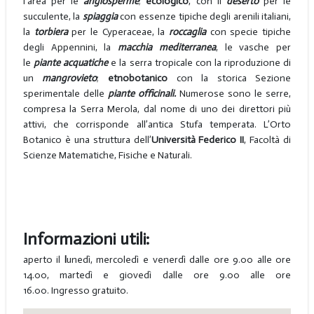
l’area per le
angiosperme
;
ecologico
, con il
deserto
per le
succulente, la
spiaggia
con essenze tipiche degli arenili italiani,
la
torbiera
per le Cyperaceae, la
roccaglia
con specie tipiche
degli Appennini, la
macchia mediterranea
, le vasche per
le
piante acquatiche
e la serra tropicale con la riproduzione di
un
mangrovieto
;
etnobotanico
con la storica Sezione
sperimentale delle
piante officinali.
Numerose sono le serre,
compresa la Serra Merola, dal nome di uno dei direttori più
attivi, che corrisponde all’antica Stufa temperata. L’Orto
Botanico è una struttura dell’
Università Federico II
, Facoltà di
Scienze Matematiche, Fisiche e Naturali.
Informazioni utili:
aperto il
l
unedì, mercoledì e venerdì dalle ore 9.00 alle ore
14.00, martedì e giovedì dalle ore 9.00 alle ore
16.00. Ingresso gratuito.