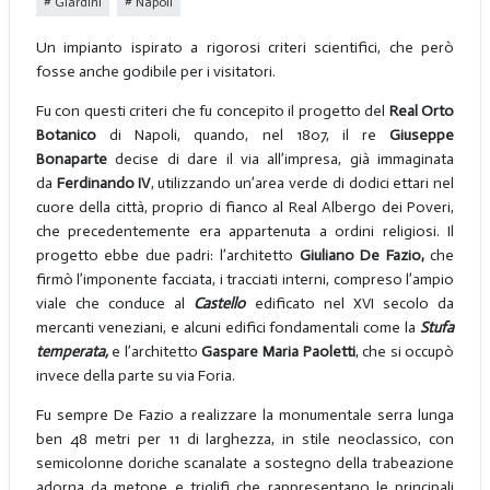
Giardini
Napoli
Un impianto ispirato a rigorosi criteri scientifici, che però
fosse anche godibile per i visitatori.
Fu con questi criteri che fu concepito il progetto del
Real Orto
Botanico
di Napoli, quando, nel 1807, il re
Giuseppe
Bonaparte
decise di dare il via all’impresa, già immaginata
da
Ferdinando IV
, utilizzando un’area verde di dodici ettari nel
cuore della città, proprio di fianco al Real Albergo dei Poveri,
che precedentemente era appartenuta a ordini religiosi. Il
progetto ebbe due padri: l’architetto
Giuliano De Fazio,
che
firmò l’imponente facciata, i tracciati interni, compreso l’ampio
viale che conduce al
Castello
edificato nel XVI secolo da
mercanti veneziani, e alcuni edifici fondamentali come la
Stufa
temperata,
e l’architetto
Gaspare Maria Paoletti
, che si occupò
invece della parte su via Foria.
Fu sempre De Fazio a realizzare la monumentale serra lunga
ben 48 metri per 11 di larghezza, in stile neoclassico, con
semicolonne doriche scanalate a sostegno della trabeazione
adorna da metope e triglifi che rappresentano le principali