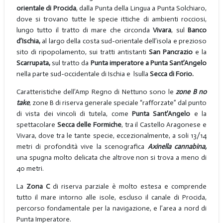
orientale di Procida
, dalla Punta della Lingua a Punta Solchiaro,
dove si trovano tutte le specie ittiche di ambienti rocciosi,
lungo tutto il tratto di mare che circonda
Vivara
, sul
Banco
d’Ischia,
al largo della costa sud-orientale dell’isola e prezioso
sito di ripopolamento, sui tratti antistanti
San Pancrazio
e la
Scarrupata,
sul tratto da
Punta imperatore a Punta Sant’Angelo
nella parte sud-occidentale di Ischia e lsulla
Secca di Forio.
Caratteristiche dell’Amp Regno di Nettuno sono le
zone B no
take
, zone B di riserva generale speciale “rafforzate” dal punto
di vista dei vincoli di tutela, come
Punta Sant’Angelo
e la
spettacolare
Secca delle Formiche
, tra il Castello Aragonese e
Vivara, dove tra le tante specie, eccezionalmente, a soli 13/14
metri di profondità vive la scenografica
Axinella cannabina,
una spugna molto delicata che altrove non si trova a meno di
40 metri.
La
Zona C
di riserva parziale è molto estesa e comprende
tutto il mare intorno alle isole, escluso il canale di Procida,
percorso fondamentale per la navigazione, e l’area a nord di
Punta Imperatore.