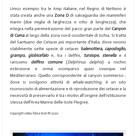
Unico esempio tra le Amp italiane, nel Regno di Nettuno è
stata creata anche una
Zona D
di salvaguardia dei mammiferi
marini (due miglia di larghezza e otto di lunghezza), che
integra nella perimetrazione del parco gran parte del
Canyon
di Cuma
al largo della zona nord-occidentale di Ischia. Si tratta
del Santuario dei Cetacei più importante d’Italia, dove vivono
stabilmente sette specie di cetacei:
balenottera, capodoglio,
grampo, globicefalo
e, tra i delfini,
tursiope, stenella
e il
rarissimo
delfino comune
(
Delphinus delphis
) a rischio
estinzione e ormai scomparso quasi ovunque nel
Mediterraneo. Quello corrispondente al canyon sommerso ,
dove si svolgono attività di
whale-watching
, è un sito
riconosciuto di alimentazione e di riproduzione dei cetacei e la
necessità di preservarlo è tra i motivi all’origine dell’istituzione
stessa dell’Area Marina delle Isole Flegree.
Copyright video, foto e testi © 2020