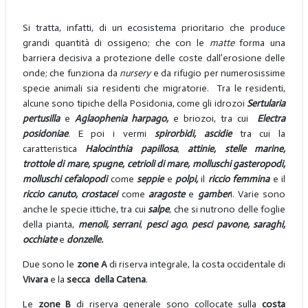
Si tratta, infatti, di un ecosistema prioritario che produce
grandi quantità di ossigeno; che con le
matte
forma una
barriera decisiva a protezione delle coste dall’erosione delle
onde; che funziona da
nursery
e da rifugio per numerosissime
specie animali sia residenti che migratorie. Tra le residenti,
alcune sono tipiche della Posidonia, come gli idrozoi
Sertularia
pertusilla
e
Aglaophenia harpago,
e briozoi, tra cui
Electra
posidoniae
. E poi i vermi
spirorbidi, ascidie
tra cui la
caratteristica
Halocinthia papillosa
,
attinie, stelle marine,
trottole di mare, spugne, cetrioli di mare, molluschi gasteropodi,
molluschi cefalopodi
come
seppie
e
polpi,
il
riccio femmina
e il
riccio canuto, crostacei
come
aragoste
e
gamber
i. Varie sono
anche le specie ittiche, tra cui
salpe
, che si nutrono delle foglie
della pianta,
menoli, serrani
,
pesci ago
,
pesci pavone, saraghi,
occhiate
e
donzelle.
Due sono le
zone A
di riserva integrale, la costa occidentale di
Vivara
e la
secca della Catena
.
Le
zone B
di riserva generale sono collocate sulla
costa