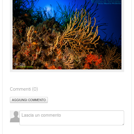
Commenti (
0
)
AGGIUNGI COMMENTO
___