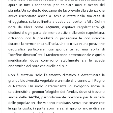
aprire in tutti i continenti, per studiare mari e oceani del
pianeta. Un contesto decisamente favorevole alla scienza che
aveva riscontrato anche a Ischia e infatti nella sua casa di
villeggiatura, sulla collinetta a destra del porto, la Villa Dohrn
nota da allora come
Acquario
, ospitava regolarmente gli
studiosi di ogni parte del mondo attivi nella sede napoletana,
offrendo loro la possibilità di proseguire le loro ricerche
durante la permanenza sull’isola. Che si trova in una posizione
geografica particolare, corrispondente ad una sorta di
“
confine climatico
” tra il Mediterraneo settentrionale e quello
meridionale, dove convivono stabilmente sia le specie
endemiche del nord che quelle del sud.
Non è, tuttavia, solo l’elemento climatico a determinare la
grande biodiversità vegetale e animale che connota il Regno
di Nettuno. Un ruolo determinante lo svolgono anche le
caratteristiche geomorfologiche dei fondali, dove si trovano
anche delle
secche
, particolarmente preziose per la varietà
delle popolazioni che vi sono insediate. Senza trascurare che
lungo la costa, in parte sommerse, si aprono anche diverse