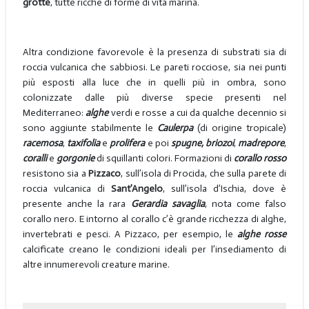
grotte
, tutte ricche di forme di vita marina.
Altra condizione favorevole è la presenza di substrati sia di
roccia vulcanica che sabbiosi. Le pareti rocciose, sia nei punti
più esposti alla luce che in quelli più in ombra, sono
colonizzate dalle più diverse specie presenti nel
Mediterraneo:
alghe
verdi e rosse a cui da qualche decennio si
sono aggiunte stabilmente le
Caulerpa
(di origine tropicale)
racemosa
,
taxifolia
e
prolifera
e poi
spugne, briozoi
,
madrepore
,
coralli
e
gorgonie
di squillanti colori. Formazioni di
corallo rosso
resistono sia a
Pizzaco
, sull’isola di Procida, che sulla parete di
roccia vulcanica di
Sant’Angelo
, sull’isola d’Ischia, dove è
presente anche la rara
Gerardia savaglia
, nota come falso
corallo nero. E intorno al corallo c’è grande ricchezza di alghe,
invertebrati e pesci. A Pizzaco, per esempio, le
alghe rosse
calcificate creano le condizioni ideali per l’insediamento di
altre innumerevoli creature marine.