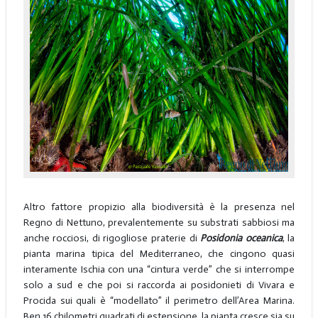
Altro fattore propizio alla biodiversità è la presenza nel
Regno di Nettuno, prevalentemente su substrati sabbiosi ma
anche rocciosi, di rigogliose praterie di
Posidonia oceanica
, la
pianta marina tipica del Mediterraneo, che cingono quasi
interamente Ischia con una “cintura verde” che si interrompe
solo a sud e che poi si raccorda ai posidonieti di Vivara e
Procida sui quali è “modellato” il perimetro dell’Area Marina.
Ben 16 chilometri quadrati di estensione, la pianta cresce sia su