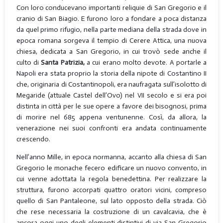
Con loro conducevano importanti reliquie di San Gregorio e il
cranio di San Biagio. E furono loro a fondare a poca distanza
da quel primo rifugio, nella parte mediana della strada dove in
epoca romana sorgeva il tempio di Cerere Attica, una nuova
chiesa, dedicata a San Gregorio, in cui trovò sede anche il
culto di
Santa Patrizia,
a cui erano molto devote. A portarle a
Napoli era stata proprio la storia della nipote di Costantino II
che, originaria di Costantinopoli, era naufragata sull’isolotto di
Megaride (attuale Castel dell’Ovo) nel VII secolo e si era poi
distinta in città per le sue opere a favore dei bisognosi, prima
di morire nel 685 appena ventunenne. Così, da allora, la
venerazione nei suoi confronti era andata continuamente
crescendo.
Nell’anno Mille, in epoca normanna, accanto alla chiesa di San
Gregorio le monache fecero edificare un nuovo convento, in
cui venne adottata la regola benedettina. Per realizzare la
struttura, furono accorpati quattro oratori vicini, compreso
quello di San Pantaleone, sul lato opposto della strada. Ciò
che rese necessaria la costruzione di un cavalcavia, che è
ancora oggi uno degli elementi distintivi di via San Gregorio