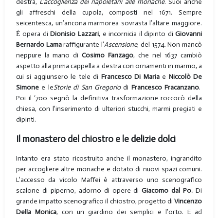
destra,
L’accoglienza dei napoletani alle monache
. Suoi anche
gli affreschi della cupola, composti nel 1671. Sempre
seicentesca, un’ancona marmorea sovrasta l’altare maggiore.
Ė opera di
Dionisio Lazzari
, e incornicia il dipinto di
Giovanni
Bernardo Lama
raffigurante l’
Ascensione
, del 1574. Non mancò
neppure la mano di
Cosimo Fanzago
, che nel 1637 cambiò
aspetto alla prima cappella a destra con ornamenti in marmo, a
cui si aggiunsero le tele di
Francesco Di Maria
e
Niccolò De
Simone
e le
Storie di San Gregorio
di
Francesco Fracanzano
.
Poi il ‘700 segnò la definitiva trasformazione roccocò della
chiesa, con l’inserimento di ulteriori stucchi, marmi pregiati e
dipinti.
Il monastero del chiostro e le delizie dolci
Intanto era stato ricostruito anche il monastero, ingrandito
per accogliere altre monache e dotato di nuovi spazi comuni.
L’accesso da vicolo Maffei è attraverso uno scenografico
scalone di piperno, adorno di opere di
Giacomo dal Po.
Di
grande impatto scenografico il chiostro, progetto di
Vincenzo
Della Monica
, con un giardino dei semplici e l’orto. E ad