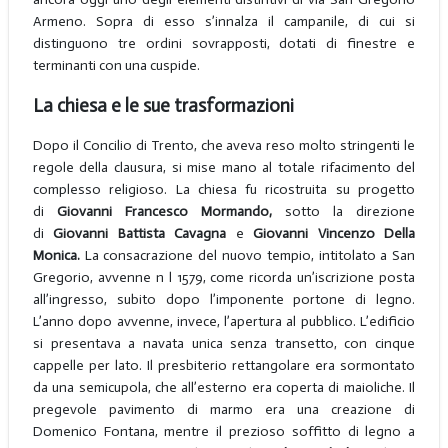
Armeno. Sopra di esso s’innalza il campanile, di cui si
distinguono tre ordini sovrapposti, dotati di finestre e
terminanti con una cuspide.
La chiesa e le sue trasformazioni
Dopo il Concilio di Trento, che aveva reso molto stringenti le
regole della clausura, si mise mano al totale rifacimento del
complesso religioso. La chiesa fu ricostruita su progetto
di
Giovanni Francesco Mormando,
sotto la direzione
di
Giovanni Battista Cavagna
e
Giovanni Vincenzo Della
Monica.
La consacrazione del nuovo tempio, intitolato a San
Gregorio, avvenne n l 1579, come ricorda un’iscrizione posta
all’ingresso, subito dopo l’imponente portone di legno.
L’anno dopo avvenne, invece, l’apertura al pubblico. L’edificio
si presentava a navata unica senza transetto, con cinque
cappelle per lato. Il presbiterio rettangolare era sormontato
da una semicupola, che all’esterno era coperta di maioliche. Il
pregevole pavimento di marmo era una creazione di
Domenico Fontana, mentre il prezioso soffitto di legno a