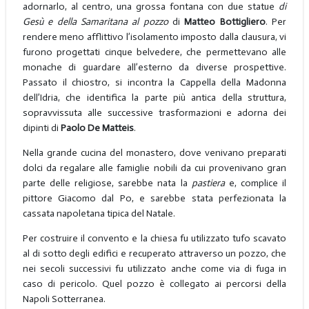
adornarlo, al centro, una grossa fontana con due statue
di
Gesù e della Samaritana al pozzo
di
Matteo Bottigliero
. Per
rendere meno afflittivo l’isolamento imposto dalla clausura, vi
furono progettati cinque belvedere, che permettevano alle
monache di guardare all’esterno da diverse prospettive.
Passato il chiostro, si incontra la Cappella della Madonna
dell’Idria, che identifica la parte più antica della struttura,
sopravvissuta alle successive trasformazioni e adorna dei
dipinti di
Paolo De Matteis
.
Nella grande cucina del monastero, dove venivano preparati
dolci da regalare alle famiglie nobili da cui provenivano gran
parte delle religiose, sarebbe nata la
pastiera
e, complice il
pittore Giacomo dal Po, e sarebbe stata perfezionata la
cassata napoletana tipica del Natale.
Per costruire il convento e la chiesa fu utilizzato tufo scavato
al di sotto degli edifici e recuperato attraverso un pozzo, che
nei secoli successivi fu utilizzato anche come via di fuga in
caso di pericolo. Quel pozzo è collegato ai percorsi della
Napoli Sotterranea.