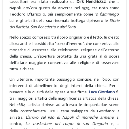
cassettoni era stato realizzato da
Dirk Hendricksz
, che a
Napoli, dov’era giunto da Anversa nel 1573, era noto come
Teodoro D’Errico o, più semplicemente come
‘o fiammingo
.
Lui e gli artisti della sua rinomata bottega dipinsero le
Storie
del Battista, San Benedetto e altri Santi.
Nello spazio compreso tra il coro originario e il tetto, fu creato
allora anche il cosiddetto “coro d’inverno”, che consentiva alle
monache di assistere alle celebrazioni religiose dall’esterno
della chiesa. Un’apertura protetta da una grata al di sopra
dell’altare maggiore consentiva alle religiose di osservare
tutta la chiesa.
Un ulteriore, importante passaggio coincise, nel ‘600, con
interventi di abbellimento degli interni della chiesa. Per il
numero e la qualità delle opere a sua firma,
Luca Giordano
fu
tra i maggiori artefici della magnificenza artistica della chiesa.
Nel 1684 l’artista dipinse ad affresco le cinquantadue scene
della controfacciata. Tre i temi sviluppati da Giordano: a
sinistra,
L’arrivo sul lido di Napoli di monache armene
; al
centro,
La traslazione del corpo di san Gregorio
e, a