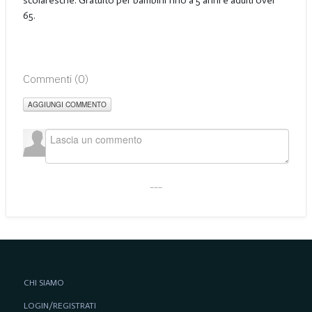
scolaresche. Gratuito per bambini fino a 5 anni e adulti over
65.
Commenti (
0
)
AGGIUNGI COMMENTO
___
CHI SIAMO
LOGIN/REGISTRATI