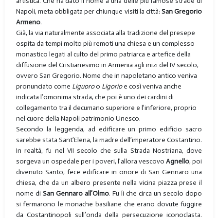
artistica. Che ha dato il nome a una delle più famose strade di
Napoli, meta obbligata per chiunque visiti la città:
San Gregorio
Armeno
.
Già, la via naturalmente associata alla tradizione del presepe
ospita da tempi molto più remoti una chiesa e un complesso
monastico legati al culto del primo patriarca e artefice della
diffusione del Cristianesimo in Armenia agli inizi del IV secolo,
ovvero San Gregorio. Nome che in napoletano antico veniva
pronunciato come
Liguoro
o
Ligorio
e così veniva anche
indicata l’omonima strada, che poi è uno dei cardini di
collegamento tra il decumano superiore e l’inferiore, proprio
nel cuore della Napoli patrimonio Unesco.
Secondo la leggenda, ad edificare un primo edificio sacro
sarebbe stata Sant’Elena, la madre dell’imperatore Costantino.
In realtà, fu nel VII secolo che sulla Strada Nostriana, dove
sorgeva un ospedale per i poveri, l’allora vescovo
Agnello
, poi
divenuto Santo, fece edificare in onore di San Gennaro una
chiesa, che da un albero presente nella vicina piazza prese il
nome di
San Gennaro all’Olmo
. Fu lì che circa un secolo dopo
si fermarono le monache basiliane che erano dovute fuggire
da Costantinopoli sull’onda della persecuzione iconoclasta.