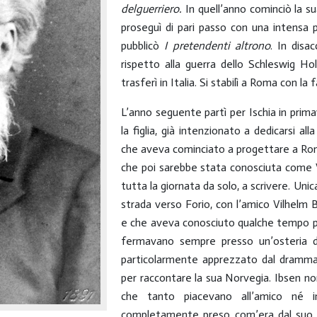
del
guerriero.
In quell’anno cominciò la sua
proseguì di pari passo con una intensa 
pubblicò
I pretendenti al
trono
. In disa
rispetto alla guerra dello Schleswig Hol
trasferì in Italia. Si stabilì a Roma con la
L’anno seguente partì per Ischia in prim
la figlia, già intenzionato a dedicarsi a
che aveva cominciato a progettare a Roma.
che poi sarebbe stata conosciuta come V
tutta la giornata da solo, a scrivere. Unic
strada verso Forio, con l’amico Vilhelm
e che aveva conosciuto qualche tempo pri
fermavano sempre presso un’osteria di 
particolarmente apprezzato dal drammatu
per raccontare la sua Norvegia. Ibsen n
che tanto piacevano all’amico né in
completamente preso com’era dal suo la