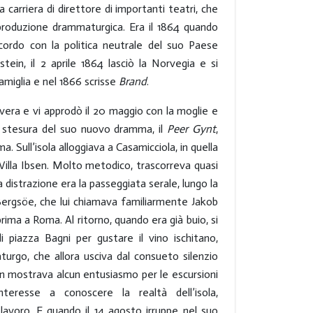
 carriera di direttore di importanti teatri, che
produzione drammaturgica. Era il 1864 quando
ccordo con la politica neutrale del suo Paese
stein, il 2 aprile 1864 lasciò la Norvegia e si
 famiglia e nel 1866 scrisse
Brand
.
avera e vi approdò il 20 maggio con la moglie e
lla stesura del suo nuovo dramma, il
Peer Gynt
,
 Sull’isola alloggiava a Casamicciola, in quella
illa Ibsen. Molto metodico, trascorreva quasi
a distrazione era la passeggiata serale, lungo la
 Bergsöe, che lui chiamava familiarmente Jakob
ma a Roma. Al ritorno, quando era già buio, si
piazza Bagni per gustare il vino ischitano,
rgo, che allora usciva dal consueto silenzio
on mostrava alcun entusiasmo per le escursioni
teresse a conoscere la realtà dell’isola,
voro. E quando il 14 agosto irruppe nel suo