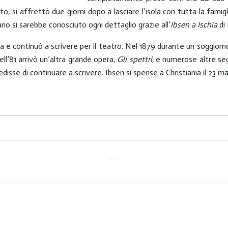
, si affrettò due giorni dopo a lasciare l’isola con tutta la famigl
tano si sarebbe conosciuto ogni dettaglio grazie all’
Ibsen a Ischia
di
a e continuò a scrivere per il teatro. Nel 1879 durante un soggiorn
ell’81 arrivò un’altra grande opera,
Gli spettri,
e numerose altre seg
pedisse di continuare a scrivere. Ibsen si spense a Christiania il 23 m
___