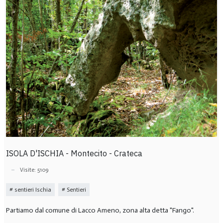
ISOLA D'ISCHIA - Montecito - Crateca
Visite: 5109
sentieri Ischia
Sentieri
Partiamo dal comune di Lacco Ameno, zona alta detta "Fango".